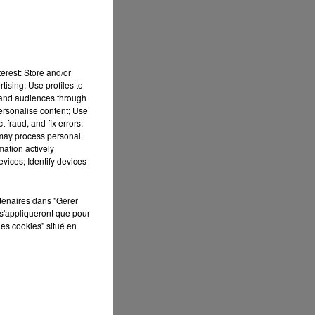
12h00 - 13h00
RDL & VOUS
erest: Store and/or
tising; Use profiles to
 il
tand audiences through
personalise content; Use
 fraud, and fix errors;
 may process personal
mation actively
vices; Identify devices
rtenaires dans "Gérer
s'appliqueront que pour
les cookies" situé en