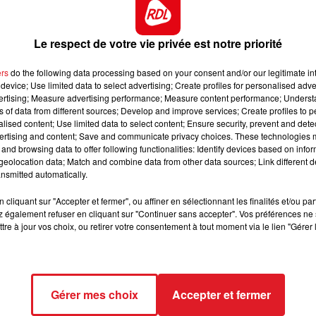
'il réalise ses meilleures performances cet hiver sur cette
7h00 - 10h00
DEBOUT C'EST L'HEURE
au, il devrait se retrouver
Le respect de votre vie privée est notre priorité
s quintés, elle donne le meilleur d'elle-même le plus
.
ers
do the following data processing based on your consent and/or our legitimate int
device; Use limited data to select advertising; Create profiles for personalised adver
t néanmoins sur une piste qu'il apprécie. Baissé au poids,
vertising; Measure advertising performance; Measure content performance; Unders
ns of data from different sources; Develop and improve services; Create profiles to 
alised content; Use limited data to select content; Ensure security, prevent and detect
tte catégorie, pourtant il avait montré de la qualité
ertising and content; Save and communicate privacy choices. These technologies
ot.
and browsing data to offer following functionalities: Identify devices based on infor
eolocation data; Match and combine data from other data sources; Link different de
 mais il a gagné son quinté en mai à St-Cloud. Une
nsmitted automatically.
ais c'est un Fabre.
cliquant sur "Accepter et fermer", ou affiner en sélectionnant les finalités et/ou pa
 également refuser en cliquant sur "Continuer sans accepter". Vos préférences ne 
tre à jour vos choix, ou retirer votre consentement à tout moment via le lien "Gérer 
ct des pistes :
Gérer mes choix
Accepter et fermer