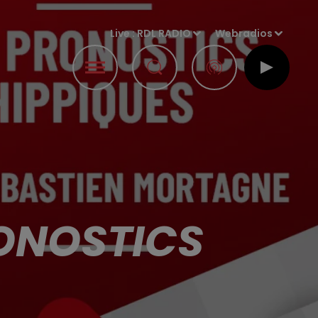
Live :
RDL RADIO
Webradios
RONOSTICS