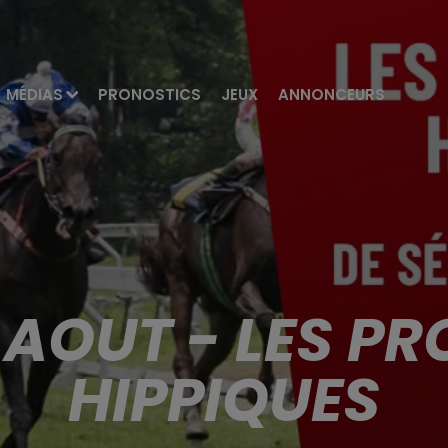
MÉDIAS
PRONOSTICS
JEUX
ANNONCEURS
 AOUT - LES P
HIPPIQUES