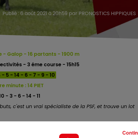
Publié : 6 août 2021 à 20h59 par PRONOSTICS HIPPIQUES
le
- Galop - 16
partants - 1900 m
ctivités - 3 éme course - 15h15
- 5 - 14 - 6 - 7 - 9 - 10
e minute :
14 PIET
10 - 3 - 6 - 14 - 11
uts, c'est un vrai spécialiste de la PSF, et trouve un lot
rse cette année, en valeur 41 qui est la sienne c'est une
Contin