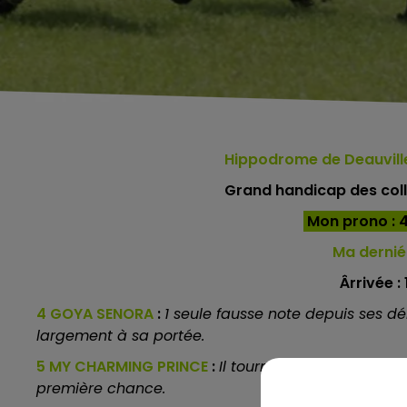
Hippodrome de Deauvil
Grand handicap des colle
Mon prono : 4 
Ma derniér
Ârrivée : 
4 GOYA SENORA
:
1 seule fausse note depuis ses déb
largement à sa portée.
5 MY CHARMING PRINCE
:
Il tourne autour de sa cou
première chance.