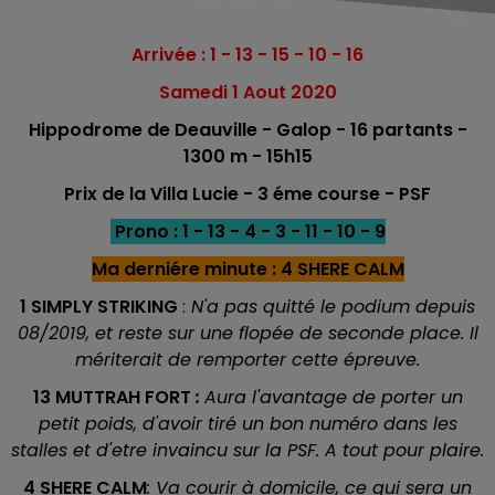
Arrivée : 1 - 13 - 15 - 10 - 16
Samedi 1 Aout 2020
Hippodrome de Deauville - Galop - 16 partants -
1300 m - 15h15
Prix de la Villa Lucie - 3 éme course - PSF
Prono : 1 - 13 - 4 - 3 - 11 - 10 - 9
Ma derniére minute : 4 SHERE CALM
1 SIMPLY STRIKING
:
N'a pas quitté le podium depuis
08/2019, et reste sur une flopée de seconde place. Il
mériterait de remporter cette épreuve.
13 MUTTRAH FORT
:
Aura l'avantage de porter un
petit poids, d'avoir tiré un bon numéro dans les
stalles et d'etre invaincu sur la PSF. A tout pour plaire.
4 SHERE CALM
: Va courir à domicile, ce qui sera un