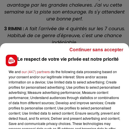
avantage par les grandes chaleures. J'ai vu cette
semaine sur la piste son entourage. Ils s'y attendent
une bonne perf.
3 RIMINI :
A fait l'arrivée de 4 quintés sur les 7 courus.
Habitué de ce genre d'épreuve, c'est une chance
indéniable.
Continuer sans accepter
11 TROIZILET :
Retrouve la PSF de Deauville ou il a
Le respect de votre vie privée est notre priorité
toujours excellé. Ses résultats sont moyens à l'heure
actuelle mais peut se réhabiliter ici.
We and
our (447) partners
do the following data processing based on
10 MON PARIS
: Redescend un peu au poids et revient
your consent and/or our legitimate interest: Store and/or access
information on a device; Use limited data to select advertising; Create
sur une distance dans ses cordes. Idéalement placé
profiles for personalised advertising; Use profiles to select personalised
dans les boites, sa place est dans le quinté.
advertising; Measure advertising performance; Measure content
performance; Understand audiences through statistics or combinations
9 IRON DUKE
:
Sa récente fin de course a été
of data from different sources; Develop and improve services; Create
remarqué lors de son premier quinté couru le 14/07.
profiles to personalise content; Use profiles to select personalised
Il peut être le trouble-fête de cette épreuve.
content; Use limited data to select content; Ensure security, prevent and
detect fraud, and fix errors; Deliver and present advertising and content;
Save and communicate privacy choices. These technologies may
process personal data such as IP address and browsing data to offer