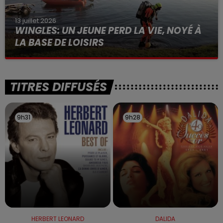
13 juillet 2026
WINGLES: UN JEUNE PERD LA VIE, NOYÉ À
LA BASE DE LOISIRS
La victime a coulé à pic
TITRES DIFFUSÉS
9h31
9h31
9h28
9h28
HERBERT LEONARD
DALIDA