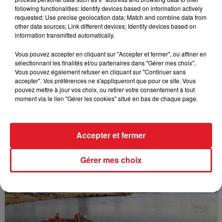
following functionalities: Identify devices based on information actively
requested; Use precise geolocation data; Match and combine data from
FIL D'ACTUS
other data sources; Link different devices; Identify devices based on
information transmitted automatically.
Vous pouvez accepter en cliquant sur "Accepter et fermer", ou affiner en
sélectionnant les finalités et/ou partenaires dans "Gérer mes choix".
Vous pouvez également refuser en cliquant sur "Continuer sans
accepter". Vos préférences ne s'appliqueront que pour ce site. Vous
pouvez mettre à jour vos choix, ou retirer votre consentement à tout
moment via le lien "Gérer les cookies" situé en bas de chaque page.
15 juillet 2026
BÉTHUNE: ENQUÊTE POUR HOMICIDE
Accepter et fermer
VOLONTAIRE EN COURS, APRÈS LA...
Selon les premiers éléments, le logement servait
Gérer mes choix
à des prostituées