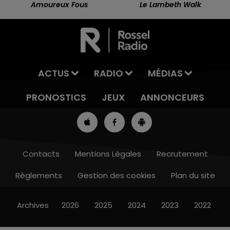
Amoureux Fous
Le Lambeth Walk
ACTUS
RADIO
MÉDIAS
PRONOSTICS
JEUX
ANNONCEURS
Contacts
Mentions Légales
Recrutement
Règlements
Gestion des cookies
Plan du site
13h00 - 16h00
LES APRÈS-MIDI QUI CHANTENT
Archives
2026
2025
2024
2023
2022