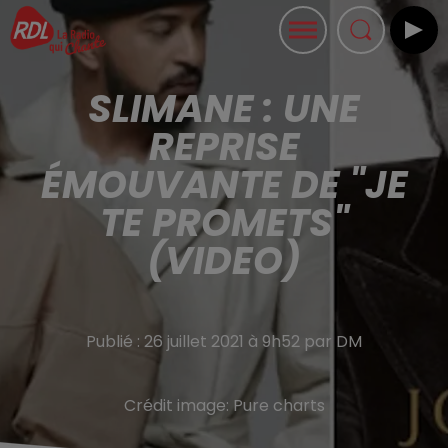
SLIMANE : UNE
REPRISE
ÉMOUVANTE DE "JE
TE PROMETS"
(VIDEO)
Publié : 26 juillet 2021 à 9h52 par DM
Crédit image:
Pure charts