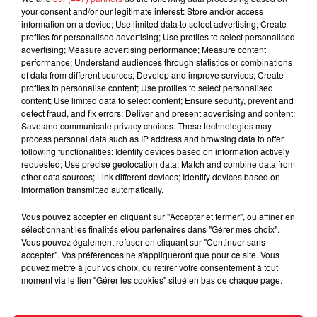
your consent and/or our legitimate interest: Store and/or access
information on a device; Use limited data to select advertising; Create
profiles for personalised advertising; Use profiles to select personalised
advertising; Measure advertising performance; Measure content
Dans une touchante lecture au piano, l'artiste chante
performance; Understand audiences through statistics or combinations
of data from different sources; Develop and improve services; Create
la ballade du Taulier, écrite par Jean-Jacques
profiles to personalise content; Use profiles to select personalised
Goldman en 1986. Dans sa vidéo de reprise, Slimane
content; Use limited data to select content; Ensure security, prevent and
apparaît dans une loge, face au miroir et va se mettre
detect fraud, and fix errors; Deliver and present advertising and content;
Save and communicate privacy choices. These technologies may
à nu, enlevant tour à tour sa veste, sa chaîne, son T-
process personal data such as IP address and browsing data to offer
shirt et son emblématique bonnet.
following functionalities: Identify devices based on information actively
requested; Use precise geolocation data; Match and combine data from
Sa reprise de "Je te promets", qu'il avait déjà proposée
other data sources; Link different devices; Identify devices based on
sur France 3, arrive à point nommé puisque Slimane
information transmitted automatically.
sera l'un des nombreux invités du concert hommage à
Vous pouvez accepter en cliquant sur "Accepter et fermer", ou affiner en
Johnny Hallyday qui aura lieu le 14 septembre
sélectionnant les finalités et/ou partenaires dans "Gérer mes choix".
prochain à l'Accor Arena de Paris !
Vous pouvez également refuser en cliquant sur "Continuer sans
accepter". Vos préférences ne s'appliqueront que pour ce site. Vous
pouvez mettre à jour vos choix, ou retirer votre consentement à tout
moment via le lien "Gérer les cookies" situé en bas de chaque page.
FIL D'ACTUS