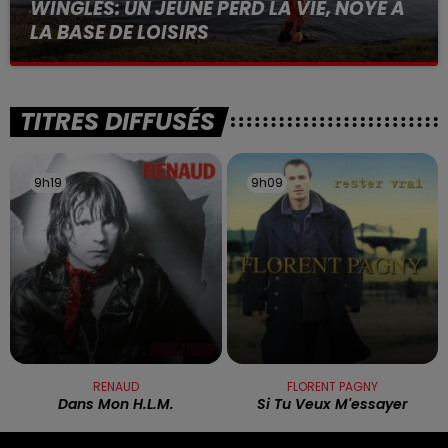
WINGLES: UN JEUNE PERD LA VIE, NOYÉ À
LA BASE DE LOISIRS
La victime a coulé à pic
TITRES DIFFUSÉS
9h19
9h19
9h09
9h09
RENAUD
FLORENT PAGNY
Dans Mon H.l.m.
Si Tu Veux M'essayer