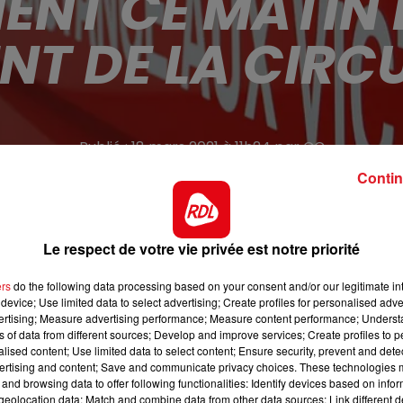
ENT CE MATIN
NT DE LA CIRC
Publié : 18 mars 2021 à 11h24 par CC
Contin
Le respect de votre vie privée est notre priorité
rs 8h40 rue des trois tilleuls, à Steenwerck. 3 personnes on
re les responsabilités de chacun des conducteurs.
ers
do the following data processing based on your consent and/or our legitimate int
device; Use limited data to select advertising; Create profiles for personalised adver
vertising; Measure advertising performance; Measure content performance; Unders
ns of data from different sources; Develop and improve services; Create profiles to 
alised content; Use limited data to select content; Ensure security, prevent and detect
ertising and content; Save and communicate privacy choices. These technologies
and browsing data to offer following functionalities: Identify devices based on infor
eolocation data; Match and combine data from other data sources; Link different de