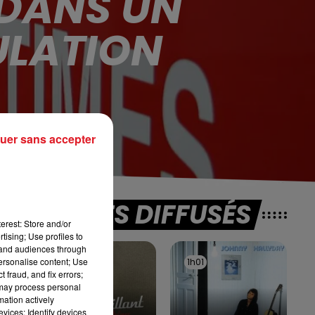
 DANS UN
ULATION
uer sans accepter
TITRES DIFFUSÉS
t
erest: Store and/or
tising; Use profiles to
tand audiences through
personalise content; Use
1h05
1h05
1h01
1h01
 fraud, and fix errors;
 may process personal
mation actively
vices; Identify devices