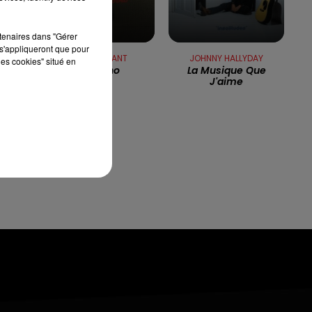
13h00 - 16h00
LES APRÈS-MIDI QUI CHANTENT
rtenaires dans "Gérer
s'appliqueront que pour
DANY BRILLANT
JOHNNY HALLYDAY
les cookies" situé en
Bambino
La Musique Que
J'aime