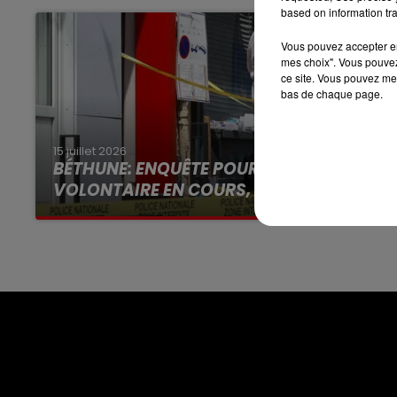
based on information tra
7h00 - 10h00
DEBOUT C'EST L'HEURE
Vous pouvez accepter en 
mes choix". Vous pouvez
ce site. Vous pouvez met
bas de chaque page.
15 juillet 2026
BÉTHUNE: ENQUÊTE POUR HOMICIDE
VOLONTAIRE EN COURS, APRÈS LA...
Selon les premiers éléments, le logement
servait à des prostituées