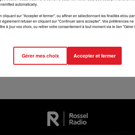
nsmitted automatically.
12h00 - 13h00
RDL & VOUS
cliquant sur "Accepter et fermer", ou affiner en sélectionnant les finalités et/ou pa
 également refuser en cliquant sur "Continuer sans accepter". Vos préférences ne 
tre à jour vos choix, ou retirer votre consentement à tout moment via le lien "Gérer 
13 juillet 2026
Gérer mes choix
Accepter et fermer
WINGLES: UN JEUNE PERD LA VIE, NOYÉ À
LA BASE DE LOISIRS
La victime a coulé à pic