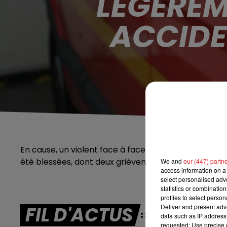
LÉGÈREM
ACCIDE
En cause, un violent face à face qui s’est produit ve
été blessées, dont deux grièvement. On ignore enco
We and
our (447) partn
access information on a 
select personalised ad
statistics or combinatio
profiles to select person
FIL D'ACTUS
Deliver and present adv
data such as IP address 
requested; Use precise g