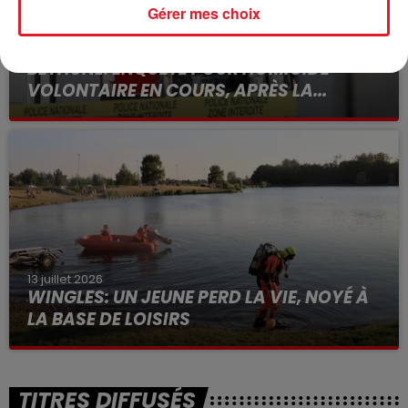
Gérer mes choix
15 juillet 2026
BÉTHUNE: ENQUÊTE POUR HOMICIDE
VOLONTAIRE EN COURS, APRÈS LA...
Selon les premiers éléments, le logement servait
à des prostituées
13 juillet 2026
WINGLES: UN JEUNE PERD LA VIE, NOYÉ À
LA BASE DE LOISIRS
La victime a coulé à pic
TITRES DIFFUSÉS