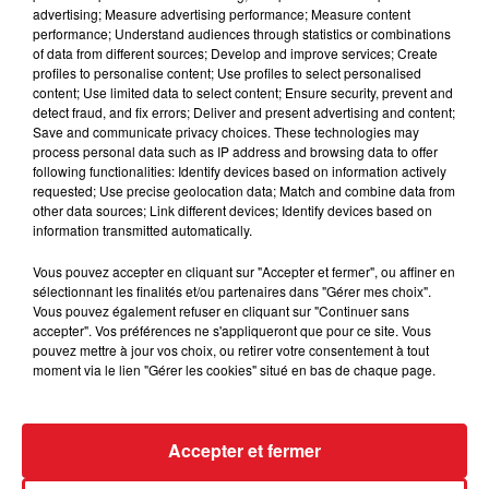
advertising; Measure advertising performance; Measure content
performance; Understand audiences through statistics or combinations
of data from different sources; Develop and improve services; Create
profiles to personalise content; Use profiles to select personalised
content; Use limited data to select content; Ensure security, prevent and
detect fraud, and fix errors; Deliver and present advertising and content;
A savoir que ce nouvel album sera suivi par un
Save and communicate privacy choices. These technologies may
"récital" que l'artiste donnera les 11 et 12 octobre
process personal data such as IP address and browsing data to offer
following functionalities: Identify devices based on information actively
prochains au théâtre Edouard-VII de Paris avant un
requested; Use precise geolocation data; Match and combine data from
autre passage dans la capitale le 20 novembre
other data sources; Link different devices; Identify devices based on
2021 Salle Pleyel.
information transmitted automatically.
Vous pouvez accepter en cliquant sur "Accepter et fermer", ou affiner en
sélectionnant les finalités et/ou partenaires dans "Gérer mes choix".
Vous pouvez également refuser en cliquant sur "Continuer sans
FIL D'ACTUS
accepter". Vos préférences ne s'appliqueront que pour ce site. Vous
pouvez mettre à jour vos choix, ou retirer votre consentement à tout
moment via le lien "Gérer les cookies" situé en bas de chaque page.
Accepter et fermer