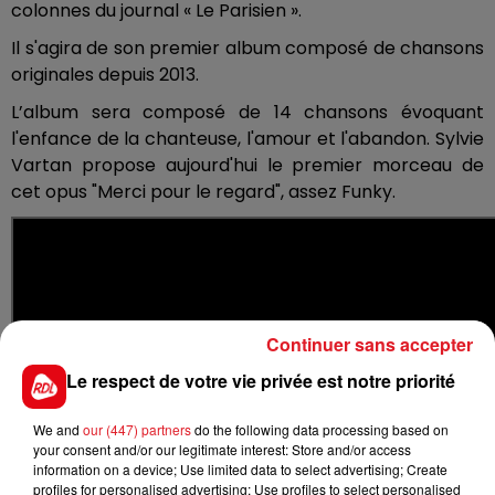
colonnes du journal « Le Parisien ».
Il s'agira de son premier album composé de chansons
originales depuis 2013.
L’album sera composé de 14 chansons évoquant
l'enfance de la chanteuse, l'amour et l'abandon. Sylvie
Vartan propose aujourd'hui le premier morceau de
cet opus "Merci pour le regard", assez Funky.
Continuer sans accepter
Le respect de votre vie privée est notre priorité
We and
our (447) partners
do the following data processing based on
your consent and/or our legitimate interest: Store and/or access
information on a device; Use limited data to select advertising; Create
profiles for personalised advertising; Use profiles to select personalised