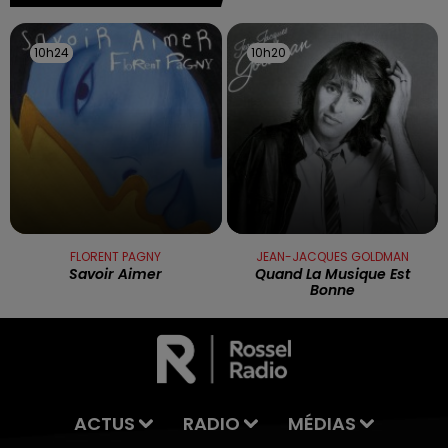
10h24
10h24
10h20
10h20
FLORENT PAGNY
JEAN-JACQUES GOLDMAN
Savoir Aimer
Quand La Musique Est
Bonne
ACTUS
RADIO
MÉDIAS