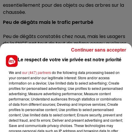
essentiellement pour des objets ou des arbres sur la
chaussée.
Peu de dégâts mais le trafic perturbé
Peu de dégâts constatés chez nous, mais les usagers
de la SNCF ont tout de tout de même connu quelques
Continuer sans accepter
difficultés. Difficultés également sur la route ce jeudi
matin, notamment sur la RN41, l’A1 ou encore l’A16. La
Le respect de votre vie privée est notre priorité
circulation des camions habituellement dense entre
Dunkerque et Calais a été gênée par des
We and
our (447) partners
do the following data processing based on
your consent and/or our legitimate interest: Store and/or access
perturbations aux abords des plateformes
information on a device; Use limited data to select advertising; Create
Transmanche.
Le trafic difficile des ferries depuis à
profiles for personalised advertising; Use profiles to select personalised
Calais a engendré une file de poids lourds sur l’A16
.
advertising; Measure advertising performance; Measure content
performance; Understand audiences through statistics or combinations
Plusieurs migrants ont tenté de s’introduire dans les
of data from different sources; Develop and improve services; Create
poids-lourds. La préfecture du Pas-de-Calais a mis en
profiles to personalise content; Use profiles to select personalised
place un itinéraire de délestage à Marck.
content; Use limited data to select content; Ensure security, prevent and
detect fraud, and fix errors; Deliver and present advertising and content;
Save and communicate privacy choices. These technologies may
process personal data such as IP address and browsing data to offer