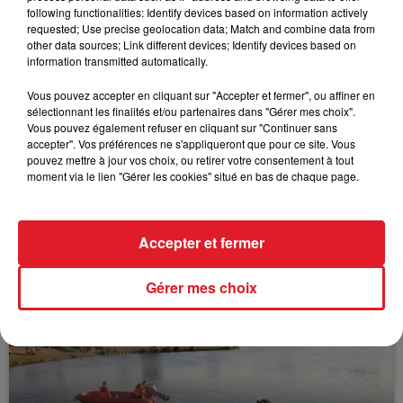
following functionalities: Identify devices based on information actively
FIL D'ACTUS
requested; Use precise geolocation data; Match and combine data from
other data sources; Link different devices; Identify devices based on
information transmitted automatically.
Vous pouvez accepter en cliquant sur "Accepter et fermer", ou affiner en
sélectionnant les finalités et/ou partenaires dans "Gérer mes choix".
Vous pouvez également refuser en cliquant sur "Continuer sans
accepter". Vos préférences ne s'appliqueront que pour ce site. Vous
pouvez mettre à jour vos choix, ou retirer votre consentement à tout
moment via le lien "Gérer les cookies" situé en bas de chaque page.
15 juillet 2026
BÉTHUNE: ENQUÊTE POUR HOMICIDE
Accepter et fermer
VOLONTAIRE EN COURS, APRÈS LA...
Selon les premiers éléments, le logement servait
Gérer mes choix
à des prostituées