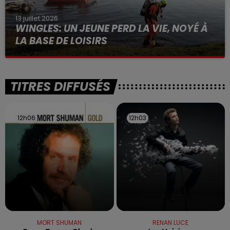
13 juillet 2026
WINGLES: UN JEUNE PERD LA VIE, NOYÉ À
LA BASE DE LOISIRS
La victime a coulé à pic
TITRES DIFFUSÉS
12h06
12h06
12h03
12h03
MORT SHUMAN
RENAN LUCE