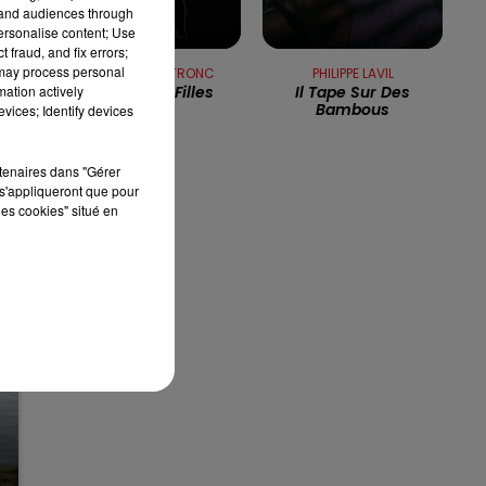
tand audiences through
personalise content; Use
12h00 - 13h00
 fraud, and fix errors;
RDL & VOUS
 may process personal
JACQUES DUTRONC
PHILIPPE LAVIL
J'aime Les Filles
Il Tape Sur Des
mation actively
Bambous
vices; Identify devices
rtenaires dans "Gérer
s'appliqueront que pour
les cookies" situé en