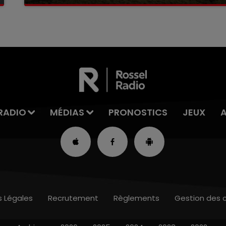
La victime a coulé à pic
RADIO
MÉDIAS
PRONOSTICS
JEUX
s Légales
Recrutement
Règlements
Gestion des 