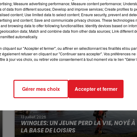
s de cette sortie de route.
vertising; Measure advertising performance; Measure content performance; Unders
ns of data from different sources; Develop and improve services; Create profiles to 
7h00 - 10h00
a fait cinq blessés hier en fin de journée à Rinxent. Deux
alised content; Use limited data to select content; Ensure security, prevent and detect
DEBOUT C'EST L'HEURE
nfants ont été légèrement blessés et hospitalisés à
ertising and content; Save and communicate privacy choices. These technologies
and browsing data to offer following functionalities: Identify devices based on infor
eolocation data; Match and combine data from other data sources; Link different de
nsmitted automatically.
cliquant sur "Accepter et fermer", ou affiner en sélectionnant les finalités et/ou pa
 également refuser en cliquant sur "Continuer sans accepter". Vos préférences ne 
tre à jour vos choix, ou retirer votre consentement à tout moment via le lien "Gérer 
Gérer mes choix
Accepter et fermer
13 juillet 2026
WINGLES: UN JEUNE PERD LA VIE, NOYÉ À
LA BASE DE LOISIRS