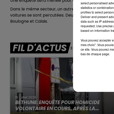
Une enquête
sera menée pour déterminer les raison
select personalised ad
statistics or combinatio
16h00 - 19h00
Dans le même secteur, un autre accident de la route 
profiles to select person
LE JUKEBOX RDL
voitures se sont percutées. Deux femmes, et trois e
Deliver and present adv
Boulogne et Calais.
data such as IP address 
requested; Use precise g
based on information tra
Vous pouvez accepter en 
FIL D'ACTUS
mes choix". Vous pouvez
ce site. Vous pouvez met
bas de chaque page.
15 juillet 2026
BÉTHUNE: ENQUÊTE POUR HOMICIDE
VOLONTAIRE EN COURS, APRÈS LA...