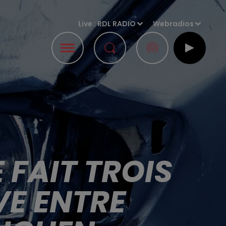
Live :
RDL RADIO
Webradios
 FAIT TROIS
VE ENTRE