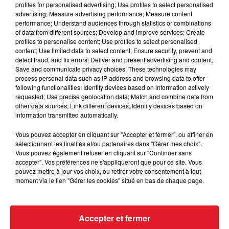
profiles for personalised advertising; Use profiles to select personalised
advertising; Measure advertising performance; Measure content
performance; Understand audiences through statistics or combinations
of data from different sources; Develop and improve services; Create
profiles to personalise content; Use profiles to select personalised
15 juillet 2026
BÉTHUNE: ENQUÊTE POUR HOMICIDE
content; Use limited data to select content; Ensure security, prevent and
detect fraud, and fix errors; Deliver and present advertising and content;
VOLONTAIRE EN COURS, APRÈS LA...
Save and communicate privacy choices. These technologies may
Selon les premiers éléments, le logement servait
process personal data such as IP address and browsing data to offer
following functionalities: Identify devices based on information actively
à des prostituées
requested; Use precise geolocation data; Match and combine data from
other data sources; Link different devices; Identify devices based on
information transmitted automatically.
Vous pouvez accepter en cliquant sur "Accepter et fermer", ou affiner en
sélectionnant les finalités et/ou partenaires dans "Gérer mes choix".
Vous pouvez également refuser en cliquant sur "Continuer sans
accepter". Vos préférences ne s'appliqueront que pour ce site. Vous
13 juillet 2026
pouvez mettre à jour vos choix, ou retirer votre consentement à tout
WINGLES: UN JEUNE PERD LA VIE, NOYÉ À
moment via le lien "Gérer les cookies" situé en bas de chaque page.
LA BASE DE LOISIRS
La victime a coulé à pic
Accepter et fermer