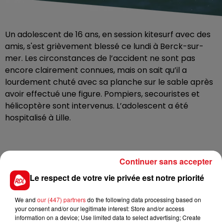
Un adolescent de 16 ans, en session kitesurf avec des
amis, s'est grièvement blessé ce lundi à Berck-sur-
mer. Les circonstances de l’accident ne sont pas
encore clairement connues, mais on sait qu’il a
lourdement chuté avec sa planche sur le sable après
avoir effectué une figure. Pompiers, secouristes et
hélicoptère sont intervenus. L’adolescent a été
hospitalisé à Lille.
Continuer sans accepter
FIL D'ACTUS
Le respect de votre vie privée est notre priorité
We and
our (447) partners
do the following data processing based on
your consent and/or our legitimate interest: Store and/or access
information on a device; Use limited data to select advertising; Create