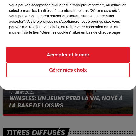
Vous pouvez accepter en cliquant sur "Accepter et fermer", ou affiner en
sélectionnant les finalités et/ou partenaires dans "Gérer mes choix".
Vous pouvez également refuser en cliquant sur "Continuer sans
15 juillet 2026
BÉTHUNE: ENQUÊTE POUR HOMICIDE
accepter". Vos préférences ne s'appliqueront que pour ce site. Vous
pouvez mettre à jour vos choix, ou retirer votre consentement à tout
VOLONTAIRE EN COURS, APRÈS LA...
moment via le lien "Gérer les cookies" situé en bas de chaque page.
Selon les premiers éléments, le logement servait
à des prostituées
Accepter et fermer
Gérer mes choix
13 juillet 2026
WINGLES: UN JEUNE PERD LA VIE, NOYÉ À
LA BASE DE LOISIRS
La victime a coulé à pic
TITRES DIFFUSÉS