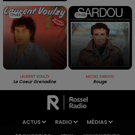
17h43
17h43
17h38
17h38
LAURENT VOULZY
MICHEL SARDOU
Le Coeur Grenadine
Rouge
ACTUS
RADIO
MÉDIAS