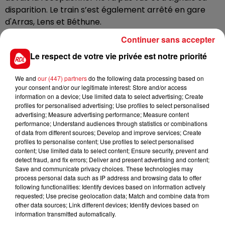
disparition. Le train s’est également arrêté en gare
d'Arras, Lens et Béthune.
Elle mesure environ 1m70, elle était vêtue d’un legging
Continuer sans accepter
noir, un gilet noir, une tunique blanche écrue, une paire
Le respect de votre vie privée est notre priorité
de sandalettes, un petit sac à main. Ses cheveux sont
noirs et crépus et elle porte un appareil dentaire.
We and
our (447) partners
do the following data processing based on
your consent and/or our legitimate interest: Store and/or access
Toute info est à communiquer à la gendarmerie de
information on a device; Use limited data to select advertising; Create
Bailleul au 03.28.49.00.72.
profiles for personalised advertising; Use profiles to select personalised
advertising; Measure advertising performance; Measure content
performance; Understand audiences through statistics or combinations
of data from different sources; Develop and improve services; Create
profiles to personalise content; Use profiles to select personalised
FIL D'ACTUS
content; Use limited data to select content; Ensure security, prevent and
detect fraud, and fix errors; Deliver and present advertising and content;
Save and communicate privacy choices. These technologies may
process personal data such as IP address and browsing data to offer
following functionalities: Identify devices based on information actively
requested; Use precise geolocation data; Match and combine data from
other data sources; Link different devices; Identify devices based on
information transmitted automatically.