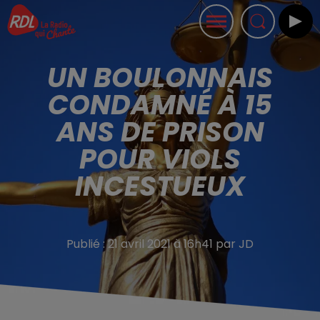
UN BOULONNAIS
CONDAMNÉ À 15
ANS DE PRISON
POUR VIOLS
INCESTUEUX
Publié : 21 avril 2021 à 16h41 par JD