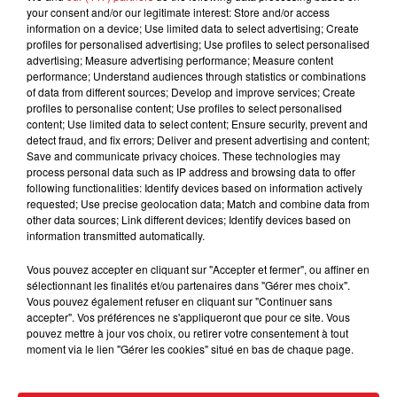
your consent and/or our legitimate interest: Store and/or access
information on a device; Use limited data to select advertising; Create
profiles for personalised advertising; Use profiles to select personalised
advertising; Measure advertising performance; Measure content
performance; Understand audiences through statistics or combinations
of data from different sources; Develop and improve services; Create
profiles to personalise content; Use profiles to select personalised
content; Use limited data to select content; Ensure security, prevent and
detect fraud, and fix errors; Deliver and present advertising and content;
Save and communicate privacy choices. These technologies may
15 juillet 2026
process personal data such as IP address and browsing data to offer
BÉTHUNE: ENQUÊTE POUR HOMICIDE
following functionalities: Identify devices based on information actively
VOLONTAIRE EN COURS, APRÈS LA...
requested; Use precise geolocation data; Match and combine data from
Selon les premiers éléments, le logement servait
other data sources; Link different devices; Identify devices based on
information transmitted automatically.
à des prostituées
Vous pouvez accepter en cliquant sur "Accepter et fermer", ou affiner en
sélectionnant les finalités et/ou partenaires dans "Gérer mes choix".
Vous pouvez également refuser en cliquant sur "Continuer sans
accepter". Vos préférences ne s'appliqueront que pour ce site. Vous
pouvez mettre à jour vos choix, ou retirer votre consentement à tout
moment via le lien "Gérer les cookies" situé en bas de chaque page.
13 juillet 2026