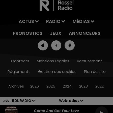
ACTUS
RADIO
MÉDIAS
PRONOSTICS
JEUX
ANNONCEURS
Contacts
Mentions Légales
Recrutement
Règlements
Gestion des cookies
Plan du site
13h00 - 16h00
LES APRÈS-MIDI QUI CHANTENT
Archives
2026
2025
2024
2023
2022
Live :
RDL RADIO
Webradios
Come And Get Your Love