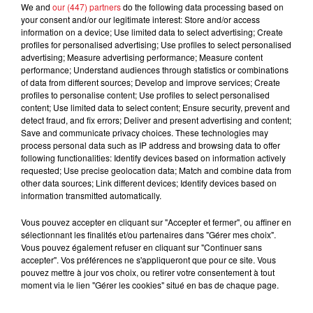
FIL D'ACTUS
We and
our (447) partners
do the following data processing based on
your consent and/or our legitimate interest: Store and/or access
information on a device; Use limited data to select advertising; Create
profiles for personalised advertising; Use profiles to select personalised
advertising; Measure advertising performance; Measure content
performance; Understand audiences through statistics or combinations
of data from different sources; Develop and improve services; Create
profiles to personalise content; Use profiles to select personalised
content; Use limited data to select content; Ensure security, prevent and
detect fraud, and fix errors; Deliver and present advertising and content;
Save and communicate privacy choices. These technologies may
process personal data such as IP address and browsing data to offer
15 juillet 2026
BÉTHUNE: ENQUÊTE POUR HOMICIDE
following functionalities: Identify devices based on information actively
requested; Use precise geolocation data; Match and combine data from
VOLONTAIRE EN COURS, APRÈS LA...
other data sources; Link different devices; Identify devices based on
Selon les premiers éléments, le logement servait
information transmitted automatically.
à des prostituées
Vous pouvez accepter en cliquant sur "Accepter et fermer", ou affiner en
sélectionnant les finalités et/ou partenaires dans "Gérer mes choix".
Vous pouvez également refuser en cliquant sur "Continuer sans
accepter". Vos préférences ne s'appliqueront que pour ce site. Vous
pouvez mettre à jour vos choix, ou retirer votre consentement à tout
moment via le lien "Gérer les cookies" situé en bas de chaque page.