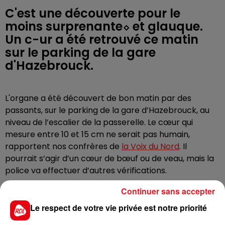
C'est une découverte pour le
moins surprenante⬦ et glauque.
Un c-ur a été retrouvé ce matin
sur le parking de la gare
d'Hazebrouck.
L'organe a été découvert de bon matin par des
passants, sur le parking de la gare d’Hazebrouck, au
niveau de l’escalier de la passerelle. Le cœur qui
mesure entre 10 et 15 cm ne serait pas humain,
rapportent nos confrères de
la Voix du Nord
. Il
pourrait s’agir d’un cœur de bœuf ou de veau, mais la
police va effectuer d’autres vérifications.
Continuer sans accepter
Le respect de votre vie privée est notre priorité