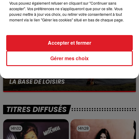
VOLONTAIRE EN COURS, APRÈS LA...
Vous pouvez également refuser en cliquant sur "Continuer sans
accepter". Vos préférences ne s'appliqueront que pour ce site. Vous
Selon les premiers éléments, le logement servait
pouvez mettre à jour vos choix, ou retirer votre consentement à tout
à des prostituées
moment via le lien "Gérer les cookies" situé en bas de chaque page.
Accepter et fermer
Gérer mes choix
13 juillet 2026
WINGLES: UN JEUNE PERD LA VIE, NOYÉ À
LA BASE DE LOISIRS
La victime a coulé à pic
TITRES DIFFUSÉS
14h32
14h32
14h28
14h28