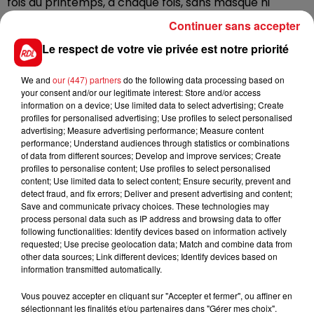
fois au printemps, à chaque fois, sans masque ni
attestation de déplacement. A l'époque, il avait
Continuer sans accepter
écopé de 8 mois de prison avec sursis. Il a été à
Le respect de votre vie privée est notre priorité
nouveau interpellé lundi, sans masque, dans le bus. Il a
même resisté aux forces de l'ordre. Résultat : il
We and
our (447) partners
do the following data processing based on
passera le reste de son confinement en prison.
your consent and/or our legitimate interest: Store and/or access
information on a device; Use limited data to select advertising; Create
profiles for personalised advertising; Use profiles to select personalised
advertising; Measure advertising performance; Measure content
performance; Understand audiences through statistics or combinations
FIL D'ACTUS
of data from different sources; Develop and improve services; Create
profiles to personalise content; Use profiles to select personalised
content; Use limited data to select content; Ensure security, prevent and
detect fraud, and fix errors; Deliver and present advertising and content;
Save and communicate privacy choices. These technologies may
process personal data such as IP address and browsing data to offer
following functionalities: Identify devices based on information actively
requested; Use precise geolocation data; Match and combine data from
other data sources; Link different devices; Identify devices based on
information transmitted automatically.
15 juillet 2026
Vous pouvez accepter en cliquant sur "Accepter et fermer", ou affiner en
BÉTHUNE: ENQUÊTE POUR HOMICIDE
sélectionnant les finalités et/ou partenaires dans "Gérer mes choix".