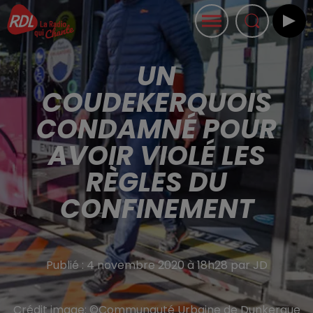
UN
COUDEKERQUOIS
CONDAMNÉ POUR
AVOIR VIOLÉ LES
RÈGLES DU
CONFINEMENT
Publié : 4 novembre 2020 à 18h28 par JD
Crédit image:
©Communauté Urbaine de Dunkerque