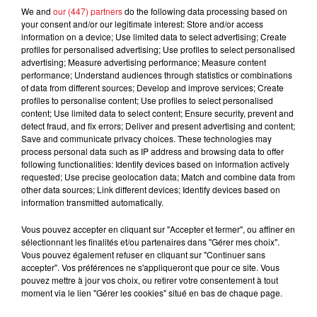
We and
our (447) partners
do the following data processing based on
FIL D'ACTUS
your consent and/or our legitimate interest: Store and/or access
information on a device; Use limited data to select advertising; Create
profiles for personalised advertising; Use profiles to select personalised
advertising; Measure advertising performance; Measure content
performance; Understand audiences through statistics or combinations
of data from different sources; Develop and improve services; Create
profiles to personalise content; Use profiles to select personalised
content; Use limited data to select content; Ensure security, prevent and
detect fraud, and fix errors; Deliver and present advertising and content;
Save and communicate privacy choices. These technologies may
process personal data such as IP address and browsing data to offer
15 juillet 2026
following functionalities: Identify devices based on information actively
BÉTHUNE: ENQUÊTE POUR HOMICIDE
requested; Use precise geolocation data; Match and combine data from
VOLONTAIRE EN COURS, APRÈS LA...
other data sources; Link different devices; Identify devices based on
information transmitted automatically.
Selon les premiers éléments, le logement servait
à des prostituées
Vous pouvez accepter en cliquant sur "Accepter et fermer", ou affiner en
sélectionnant les finalités et/ou partenaires dans "Gérer mes choix".
Vous pouvez également refuser en cliquant sur "Continuer sans
accepter". Vos préférences ne s'appliqueront que pour ce site. Vous
pouvez mettre à jour vos choix, ou retirer votre consentement à tout
moment via le lien "Gérer les cookies" situé en bas de chaque page.