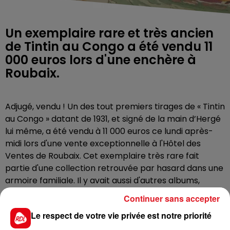
Un exemplaire rare et très ancien
de Tintin au Congo a été vendu 11
000 euros lors d'une enchère à
Roubaix.
Adjugé, vendu ! Un des tout premiers tirages de « Tintin
au Congo » datant de 1931, et signé de la main d’Hergé
lui même, a été vendu à 11 000 euros ce lundi après-
midi lors d'une vente exceptionnelle à l'Hôtel des
Ventes de Roubaix. Cet exemplaire très rare fait
partie d'une collection retrouvée par hasard dans une
armoire familiale. Il y avait aussi d'autres albums,
partis pour quelques milliers d'euros.
Continuer sans accepter
Le respect de votre vie privée est notre priorité