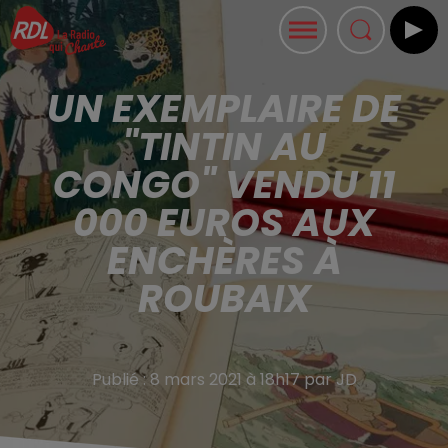
UN EXEMPLAIRE DE
"TINTIN AU
CONGO" VENDU 11
000 EUROS AUX
ENCHÈRES À
ROUBAIX
Publié : 8 mars 2021 à 18h17 par JD