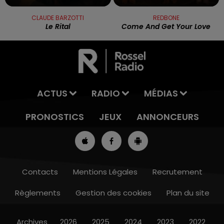
CLAUDE BARZOTTI
REDBONE
Le Rital
Come And Get Your Love
ACTUS
RADIO
MÉDIAS
PRONOSTICS
JEUX
ANNONCEURS
Contacts
Mentions Légales
Recrutement
Règlements
Gestion des cookies
Plan du site
13h00 - 16h00
LES APRÈS-MIDI QUI CHANTENT
Archives
2026
2025
2024
2023
2022