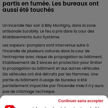
partis en fumée. Les bureaux ont
aussi été touchés
Un incendie hier soir à Billy Montigny, dans la zone
artisanale Eurobilly. Le feu a pris dans la cour des
établissements Auto Système.
Les sapeurs-pompiers sont intervenus suite à
l’incendie de plusieurs voitures dans la cour de
l’entreprise avec risque de propagation au bâtiment.
Etablissement de 2 lances en protection pour limiter
la propagation au bâtiment et aux autres véhicules.
Dix véhicules ont été détruits par les flammes. Une
partie du bâtiment à usage de bureaux a été
partiellement impactée par l’incendie mais il n’y aura
pas de chômage technique.
Une enquête est en cours, pour connaître les causes
Continuer sans accepter
de l'incendie.