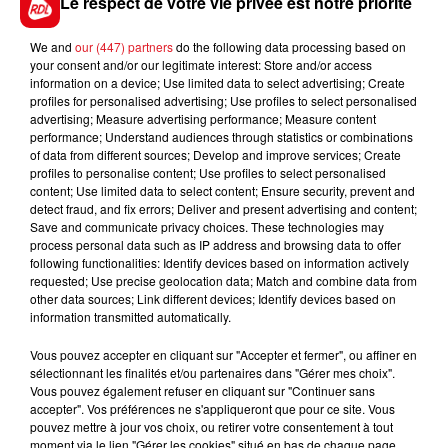
Le respect de votre vie privée est notre priorité
We and
our (447) partners
do the following data processing based on
your consent and/or our legitimate interest: Store and/or access
FIL D'ACTUS
information on a device; Use limited data to select advertising; Create
profiles for personalised advertising; Use profiles to select personalised
advertising; Measure advertising performance; Measure content
performance; Understand audiences through statistics or combinations
of data from different sources; Develop and improve services; Create
profiles to personalise content; Use profiles to select personalised
content; Use limited data to select content; Ensure security, prevent and
detect fraud, and fix errors; Deliver and present advertising and content;
Save and communicate privacy choices. These technologies may
process personal data such as IP address and browsing data to offer
following functionalities: Identify devices based on information actively
requested; Use precise geolocation data; Match and combine data from
15 juillet 2026
BÉTHUNE: ENQUÊTE POUR HOMICIDE
other data sources; Link different devices; Identify devices based on
information transmitted automatically.
VOLONTAIRE EN COURS, APRÈS LA...
Selon les premiers éléments, le logement servait
Vous pouvez accepter en cliquant sur "Accepter et fermer", ou affiner en
sélectionnant les finalités et/ou partenaires dans "Gérer mes choix".
à des prostituées
Vous pouvez également refuser en cliquant sur "Continuer sans
accepter". Vos préférences ne s'appliqueront que pour ce site. Vous
pouvez mettre à jour vos choix, ou retirer votre consentement à tout
moment via le lien "Gérer les cookies" situé en bas de chaque page.