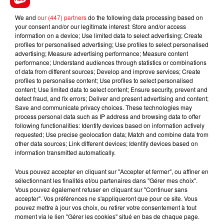
We and
our (447) partners
do the following data processing based on
your consent and/or our legitimate interest: Store and/or access
FIL D'ACTUS
information on a device; Use limited data to select advertising; Create
profiles for personalised advertising; Use profiles to select personalised
advertising; Measure advertising performance; Measure content
performance; Understand audiences through statistics or combinations
of data from different sources; Develop and improve services; Create
profiles to personalise content; Use profiles to select personalised
content; Use limited data to select content; Ensure security, prevent and
detect fraud, and fix errors; Deliver and present advertising and content;
Save and communicate privacy choices. These technologies may
process personal data such as IP address and browsing data to offer
following functionalities: Identify devices based on information actively
15 juillet 2026
requested; Use precise geolocation data; Match and combine data from
BÉTHUNE: ENQUÊTE POUR HOMICIDE
other data sources; Link different devices; Identify devices based on
VOLONTAIRE EN COURS, APRÈS LA...
information transmitted automatically.
Selon les premiers éléments, le logement servait
Vous pouvez accepter en cliquant sur "Accepter et fermer", ou affiner en
à des prostituées
sélectionnant les finalités et/ou partenaires dans "Gérer mes choix".
Vous pouvez également refuser en cliquant sur "Continuer sans
accepter". Vos préférences ne s'appliqueront que pour ce site. Vous
pouvez mettre à jour vos choix, ou retirer votre consentement à tout
moment via le lien "Gérer les cookies" situé en bas de chaque page.