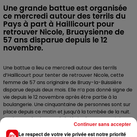
Une grande battue est organisée
ce mercredi autour des terrils du
Pays à part à Haillicourt pour
retrouver Nicole, Bruaysienne de
57 ans disparue depuis le 12
novembre.
Une battue a lieu ce mercredi autour des terrils
d’Haillicourt pour tenter de retrouver Nicole, cette
femme de 57 ans originaire de Bruay-la-Buissière
disparue depuis deux mois. Elle n’a pas donné signe de
vie depuis le 12 novembre après être partie à la
boulangerie. Une cinquantaine de personnes sont sur
place depuis ce matin et jusqu’à la tombée de la nuit.
Un drone a également été déployé pour couvrir la
Continuer sans accepter
zone. L’appel à témoins est toujours en cours.
Le respect de votre vie privée est notre priorité