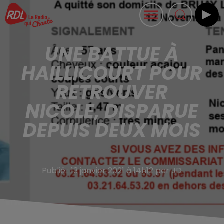
UNE BATTUE À
HAILLICOURT POUR
RETROUVER
NICOLE, DISPARUE
DEPUIS DEUX MOIS
Publié : 13 janvier 2021 à 14h12 par JD