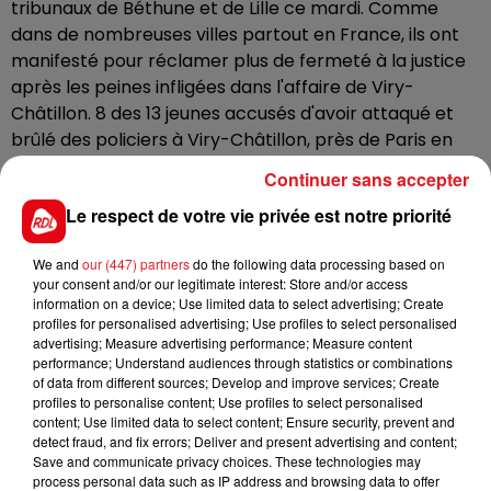
tribunaux de Béthune et de Lille ce mardi. Comme
dans de nombreuses villes partout en France, ils ont
manifesté pour réclamer plus de fermeté à la justice
après les peines infligées dans l'affaire de Viry-
Châtillon. 8 des 13 jeunes accusés d'avoir attaqué et
brûlé des policiers à Viry-Châtillon, près de Paris en
2016 ont été acquittés. Une affaire qui résonne avec
Continuer sans accepter
les nuits de violences qui émaillent la métropole lilloise
Le respect de votre vie privée est notre priorité
depuis le week-end dernier. Les policiers ont été la
cible de tirs de mortiers.
We and
our (447) partners
do the following data processing based on
La police également mobilisée ces derniers jours à
your consent and/or our legitimate interest: Store and/or access
information on a device; Use limited data to select advertising; Create
Avion, près de Lens. Le quartier République a subi 4
profiles for personalised advertising; Use profiles to select personalised
nuits de débordements la semaine dernière, avec des
advertising; Measure advertising performance; Measure content
feux de poubelles, une voiture brûlée et des tirs de
performance; Understand audiences through statistics or combinations
of data from different sources; Develop and improve services; Create
mortier en direction des forces de l’ordre. Deux jeunes
profiles to personalise content; Use profiles to select personalised
hommes ont été placés en garde à vue.
content; Use limited data to select content; Ensure security, prevent and
detect fraud, and fix errors; Deliver and present advertising and content;
Save and communicate privacy choices. These technologies may
process personal data such as IP address and browsing data to offer