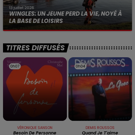
13 juillet 2026
WINGLES: UN JEUNE PERD LA VIE, NOYÉ À
LA BASE DE LOISIRS
La victime a coulé à pic
TITRES DIFFUSÉS
0h07
0h07
0h04
0h04
VÉRONIQUE SANSON
DEMIS ROUSSOS
Besoin De Personne
Quand Je T'aime