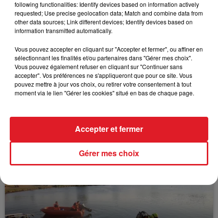
following functionalities: Identify devices based on information actively
FIL D'ACTUS
requested; Use precise geolocation data; Match and combine data from
other data sources; Link different devices; Identify devices based on
information transmitted automatically.
Vous pouvez accepter en cliquant sur "Accepter et fermer", ou affiner en
sélectionnant les finalités et/ou partenaires dans "Gérer mes choix".
Vous pouvez également refuser en cliquant sur "Continuer sans
accepter". Vos préférences ne s'appliqueront que pour ce site. Vous
pouvez mettre à jour vos choix, ou retirer votre consentement à tout
moment via le lien "Gérer les cookies" situé en bas de chaque page.
15 juillet 2026
BÉTHUNE: ENQUÊTE POUR HOMICIDE
Accepter et fermer
VOLONTAIRE EN COURS, APRÈS LA...
Selon les premiers éléments, le logement servait
Gérer mes choix
à des prostituées