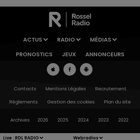
ACTUS
RADIO
MÉDIAS
PRONOSTICS
JEUX
ANNONCEURS
Contacts
Mentions Légales
Recrutement
Règlements
Gestion des cookies
Plan du site
13h00 - 16h00
LES APRÈS-MIDI QUI CHANTENT
Archives
2026
2025
2024
2023
2022
Live :
RDL RADIO
Webradios