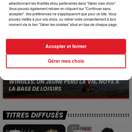
15 juillet 2026
sélectionnant les finalités et/ou partenaires dans "Gérer mes choix".
BÉTHUNE: ENQUÊTE POUR HOMICIDE
Vous pouvez également refuser en cliquant sur "Continuer sans
VOLONTAIRE EN COURS, APRÈS LA...
accepter". Vos préférences ne s'appliqueront que pour ce site. Vous
pouvez mettre à jour vos choix, ou retirer votre consentement à tout
Selon les premiers éléments, le logement servait
moment via le lien "Gérer les cookies" situé en bas de chaque page.
à des prostituées
Accepter et fermer
Gérer mes choix
13 juillet 2026
WINGLES: UN JEUNE PERD LA VIE, NOYÉ À
LA BASE DE LOISIRS
La victime a coulé à pic
TITRES DIFFUSÉS