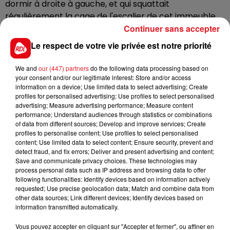
dormir à droite à gauche, et qui squattait
régulièrement la cage de l'escalier de cet immeuble.
Continuer sans accepter
Le décès remonterait à deux ou trois jours.
Le respect de votre vie privée est notre priorité
L'enquête se poursuit actuellement, pour déterminer
les circonstances de ce drame, mais la thèse d'une
We and
our (447) partners
do the following data processing based on
rixe sur fond d'alcool pourrait s'affiner, selon certains
your consent and/or our legitimate interest: Store and/or access
éléments de l'enquête, qui ne fait que commencer.
information on a device; Use limited data to select advertising; Create
profiles for personalised advertising; Use profiles to select personalised
advertising; Measure advertising performance; Measure content
performance; Understand audiences through statistics or combinations
of data from different sources; Develop and improve services; Create
FIL D'ACTUS
profiles to personalise content; Use profiles to select personalised
content; Use limited data to select content; Ensure security, prevent and
detect fraud, and fix errors; Deliver and present advertising and content;
Save and communicate privacy choices. These technologies may
process personal data such as IP address and browsing data to offer
following functionalities: Identify devices based on information actively
requested; Use precise geolocation data; Match and combine data from
other data sources; Link different devices; Identify devices based on
information transmitted automatically.
Vous pouvez accepter en cliquant sur "Accepter et fermer", ou affiner en