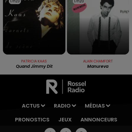
17h23
17h23
17h20
17h20
PATRICIA KAAS
ALAIN CHAMFORT
Quand Jimmy Dit
Manureva
ACTUS
RADIO
MÉDIAS
PRONOSTICS
JEUX
ANNONCEURS