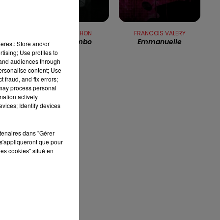
12h00 - 13h00
RDL & VOUS
ALAIN SOUCHON
FRANCOIS VALERY
Papa Mambo
Emmanuelle
erest: Store and/or
tising; Use profiles to
tand audiences through
personalise content; Use
 fraud, and fix errors;
 may process personal
mation actively
vices; Identify devices
rtenaires dans "Gérer
s'appliqueront que pour
les cookies" situé en