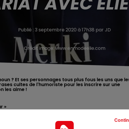
RIAT AVEC ELI
Publié : 3 septembre 2020 à 17h38 par JD
Crédit image:
www.enmodeelie.com
moun ? Et ses personnages tous plus fous les uns que le
ases cultes de l'humoriste pour les inscrire sur une
n les aime !
r »
vénementiel, scolaire, sportif et professionnel, établie
Contin
alisé un partenariat avec l’humoriste Élie Semoun. Le proje