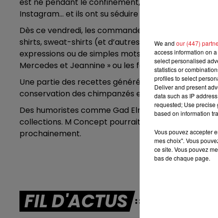
est né pendant le confinement, avec une prise de c
16h00 - 19h00
Instagram… et ils ont su séduire l’humoriste.
LE JUKEBOX RDL
Dès ce vendredi, les commandes en ligne seront pos
shirts, sweat-shirts (et d’autres accessoires comme
We and
our (447) partn
access information on a 
expressions ou de simples mots devenus célèbres g
select personalised ad
Mercedes et Jeannine » ou les fameux « Merki » et « 
statistics or combinatio
profiles to select person
Une partie des recettes générées par les ventes ser
Deliver and present adv
conservation des chimpanzés en Guinée. Une cause
data such as IP address 
requested; Use precise g
Des humoristes comme Gad Elmaleh ou encore Fran
based on information tra
collections. M Concept pourrait aussi assurer sa pr
Vous pouvez accepter en 
prochainement.
mes choix". Vous pouvez
ce site. Vous pouvez met
bas de chaque page.
FIL D'ACTUS