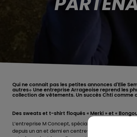
PARTENA
Qui ne connait pas les petites annonces d'Elie Se
autres⬦ Une entreprise Arrageoise reprend les phr
collection de vêtements. Un succès Chti comme o
Des sweats et t-shirt floqués « Merki » et « Bongou
L’entreprise M Concept, spécialisée dans le textile é
depuis un an et demi en centre-ville d’Arras a offici