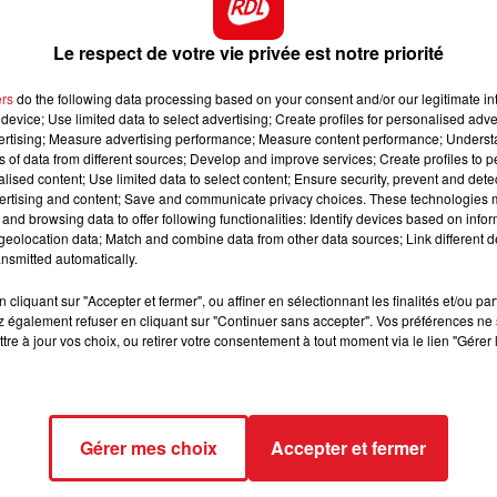
ontact des entrepreneurs Arrageois sur le réseau social
7h00 - 10h00
DEBOUT C'EST L'HEURE
Le respect de votre vie privée est notre priorité
sibles sur le
site
. Vous y trouverez notamment des t-
 des sacs, casquettes, bonnets, etc.) reprenant des
ers
do the following data processing based on your consent and/or our legitimate int
device; Use limited data to select advertising; Create profiles for personalised adver
râce aux petites annonces, comme la référence «
vertising; Measure advertising performance; Measure content performance; Unders
Bongour » de Mikeline.
ns of data from different sources; Develop and improve services; Create profiles to 
alised content; Use limited data to select content; Ensure security, prevent and detect
a reversée à une association qui oeuvre pour la
ertising and content; Save and communicate privacy choices. These technologies
 chère au comédien depuis son passage dans le pays.
and browsing data to offer following functionalities: Identify devices based on infor
eolocation data; Match and combine data from other data sources; Link different de
ck Dubosc seront eux aussi ambassadeurs des
nsmitted automatically.
omotion dans une émission d’Arthur sur TF1 tout
cliquant sur "Accepter et fermer", ou affiner en sélectionnant les finalités et/ou pa
 également refuser en cliquant sur "Continuer sans accepter". Vos préférences ne 
tre à jour vos choix, ou retirer votre consentement à tout moment via le lien "Gérer 
Gérer mes choix
Accepter et fermer