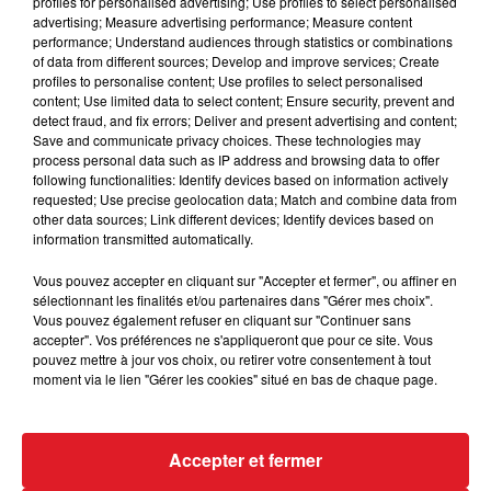
profiles for personalised advertising; Use profiles to select personalised
placé et mérite une place sur les tickets.
advertising; Measure advertising performance; Measure content
performance; Understand audiences through statistics or combinations
12 BANDERO
: Trés en vue sur cette piste, il a eu une
of data from different sources; Develop and improve services; Create
bonne tréve pendant 7 mois l'an dernier. Maintenant
profiles to personalise content; Use profiles to select personalised
revenu à son meilleur niveau, ce n'est pas une
content; Use limited data to select content; Ensure security, prevent and
detect fraud, and fix errors; Deliver and present advertising and content;
impossibilité pour une surprise en fin de
Save and communicate privacy choices. These technologies may
combinaison.
process personal data such as IP address and browsing data to offer
following functionalities: Identify devices based on information actively
********
requested; Use precise geolocation data; Match and combine data from
other data sources; Link different devices; Identify devices based on
En direct des pistes
information transmitted automatically.
Cagnes/mer (R5) : 605 FLO DE MAX
Vous pouvez accepter en cliquant sur "Accepter et fermer", ou affiner en
sélectionnant les finalités et/ou partenaires dans "Gérer mes choix".
Vous pouvez également refuser en cliquant sur "Continuer sans
accepter". Vos préférences ne s'appliqueront que pour ce site. Vous
pouvez mettre à jour vos choix, ou retirer votre consentement à tout
FIL D'ACTUS
moment via le lien "Gérer les cookies" situé en bas de chaque page.
Accepter et fermer