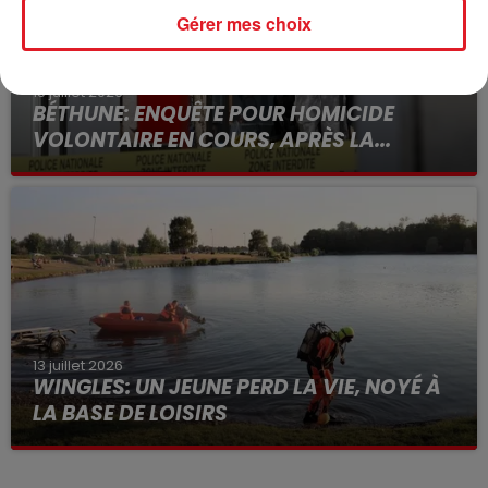
Gérer mes choix
15 juillet 2026
BÉTHUNE: ENQUÊTE POUR HOMICIDE
VOLONTAIRE EN COURS, APRÈS LA...
Selon les premiers éléments, le logement servait
à des prostituées
13 juillet 2026
WINGLES: UN JEUNE PERD LA VIE, NOYÉ À
LA BASE DE LOISIRS
La victime a coulé à pic