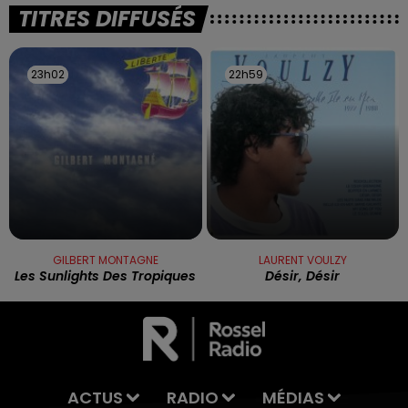
TITRES DIFFUSÉS
23h02
23h02
22h59
22h59
GILBERT MONTAGNE
LAURENT VOULZY
Les Sunlights Des Tropiques
Désir, Désir
ACTUS
RADIO
MÉDIAS