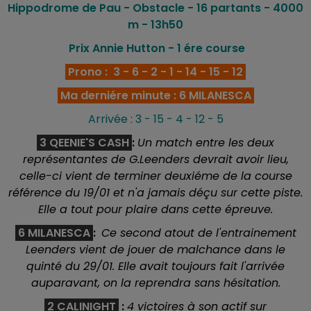
Hippodrome de Pau - Obstacle - 16
partants - 4000
m - 13h50
Prix Annie Hutton - 1 ére
course
Prono : 3 - 6 - 2 - 1 - 14 - 15 - 12
Ma derniére minute : 6 MILANESCA
Arrivée : 3 - 15 - 4 - 12 - 5
3 QEENIE'S CASH
:
Un match entre les deux
représentantes de G.Leenders devrait avoir lieu,
celle-ci vient de terminer deuxiéme de la course
référence du 19/01 et n'a jamais déçu sur cette piste.
Elle a tout pour plaire dans cette épreuve.
6 MILANESCA
:
Ce second atout de l'entrainement
Leenders vient de jouer de malchance dans le
quinté du 29/01. Elle avait toujours fait l'arrivée
auparavant, on la reprendra sans hésitation.
2 CALINIGHT
:
4 victoires à son actif sur