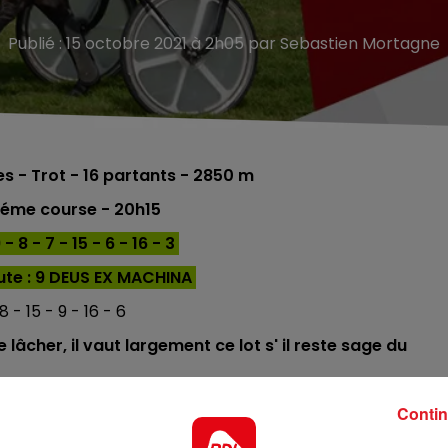
Publié : 15 octobre 2021 à 2h05 par Sebastien Mortagne
es
- Trot - 16
partants - 2850 m
 éme course - 20h15
 8 - 7 - 15 - 6 - 16 - 3
u
te : 9 DEUS EX MACHINA
8 - 15 - 9 - 16 - 6
 lâcher, il vaut largement ce lot s' il reste sage du
 du recul, et avec F.Nivard, il ne devrait pas passer
Contin