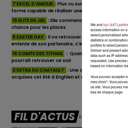
7 EXCEL D'AMOUR
: Plus vu sur les parcours à pis
10h00 - 12h00
forme capable de réaliser une bonne performanc
RDL WEEKEND
15 ELITE DE JIEL
: Elle commence à bien s'assagir, ce
We and
our (447) partn
chance pour les places
access information on a 
select personalised ad
6 EASTER DAY
: Il va retrouver une catégorie plu
statistics or combinatio
entente de son partenaire, c'est un bon outsider
profiles to select person
Deliver and present adv
16 COMTE DES TITHAIS
: Quand il n'est pas Dai, il
data such as IP address 
pourrait retrouver ce soir
requested; Use precise g
based on information tra
3 EXTRA DU CHATAULT
: Une course à oublier der
acquises cet été à Enghien et à La Capelle
Vous pouvez accepter en 
mes choix". Vous pouvez
En dire
ce site. Vous pouvez met
bas de chaque page.
FIL D'ACTUS