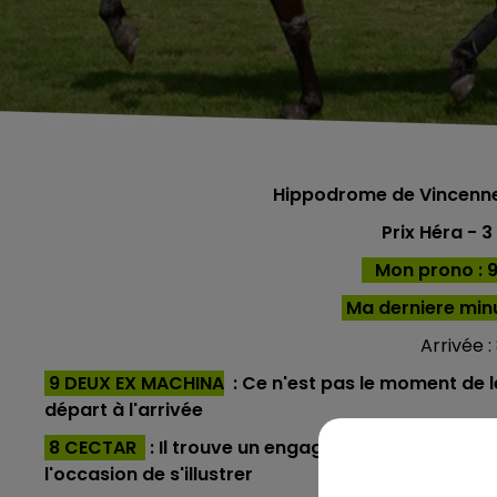
Hippodrome de Vincenn
Prix Héra
- 3
Mon prono : 9 -
Ma derniere min
Arrivée : 
9 DEUX EX MACHINA
: Ce n'est pas le moment de le
départ à l'arrivée
8 CECTAR
: Il trouve un engagement de rêve à 50e
l'occasion de s'illustrer