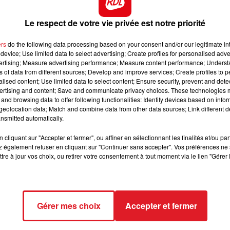
te plate ces derniers temps, il reste néanmoins sur sa
7h00 - 10h00
e.
Le respect de votre vie privée est notre priorité
RDL WEEK-END
 qui lui permet de faire le plus souvent l'arrivée. A sa
ers
do the following data processing based on your consent and/or our legitimate int
device; Use limited data to select advertising; Create profiles for personalised adver
vertising; Measure advertising performance; Measure content performance; Unders
s relevé que d'habitude, mais au top et avec la bonne
ns of data from different sources; Develop and improve services; Create profiles to 
alised content; Use limited data to select content; Ensure security, prevent and detect
ertising and content; Save and communicate privacy choices. These technologies
 est dans les 5/6 premiers, c'est un classement qu'il
and browsing data to offer following functionalities: Identify devices based on infor
eolocation data; Match and combine data from other data sources; Link different de
nsmitted automatically.
nièrement, vaut mieux le retenir sur ses deux victoires
cliquant sur "Accepter et fermer", ou affiner en sélectionnant les finalités et/ou pa
 également refuser en cliquant sur "Continuer sans accepter". Vos préférences ne 
ct des pistes :
tre à jour vos choix, ou retirer votre consentement à tout moment via le lien "Gérer 
Gérer mes choix
Accepter et fermer