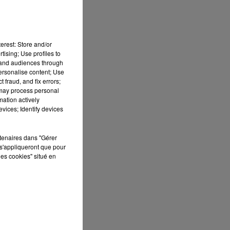
10h00 - 12h00
RDL WEEKEND
erest: Store and/or
tising; Use profiles to
tand audiences through
personalise content; Use
 fraud, and fix errors;
 may process personal
mation actively
vices; Identify devices
rtenaires dans "Gérer
s'appliqueront que pour
les cookies" situé en