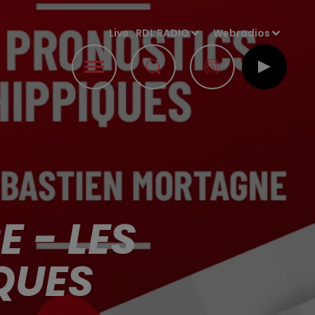
Live :
RDL RADIO
Webradios
 - LES
QUES