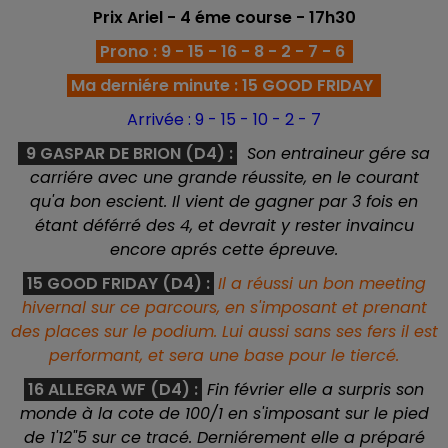
Prix Ariel
- 4 éme course - 17h30
Prono : 9 - 15 - 16 - 8 - 2 - 7 - 6
Ma derniére minute : 15 GOOD FRIDAY
Arrivée : 9 - 15 - 10 - 2 - 7
9 GASPAR DE BRION (D4) :
Son entraineur gére sa
carriére avec une grande réussite, en le courant
qu'a bon escient. Il vient de gagner par 3 fois en
étant déférré des 4, et devrait y rester invaincu
encore aprés cette épreuve.
15 GOOD FRIDAY (D4) :
Il a réussi un bon meeting
hivernal sur ce parcours, en s'imposant et prenant
des places sur le podium. Lui aussi sans ses fers il est
performant, et sera une base pour le tiercé.
16 ALLEGRA WF (D4)
:
Fin février elle a surpris son
monde à la cote de 100/1 en s'imposant sur le pied
de 1'12"5 sur ce tracé. Derniérement elle a préparé