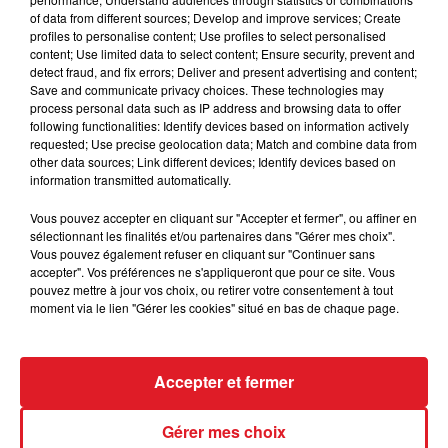
fois à Vincennes pour une victoire le 23/06. Ses deux
of data from different sources; Develop and improve services; Create
derniéres courses valent mieux que ça, sur sa valeur
profiles to personalise content; Use profiles to select personalised
content; Use limited data to select content; Ensure security, prevent and
il peut se retrouver.
detect fraud, and fix errors; Deliver and present advertising and content;
Save and communicate privacy choices. These technologies may
********************
process personal data such as IP address and browsing data to offer
following functionalities: Identify devices based on information actively
En direct des pistes :
requested; Use precise geolocation data; Match and combine data from
R4 Fontainbleau : 610 AMALNA
other data sources; Link different devices; Identify devices based on
information transmitted automatically.
Vous pouvez accepter en cliquant sur "Accepter et fermer", ou affiner en
sélectionnant les finalités et/ou partenaires dans "Gérer mes choix".
Vous pouvez également refuser en cliquant sur "Continuer sans
FIL D'ACTUS
accepter". Vos préférences ne s'appliqueront que pour ce site. Vous
pouvez mettre à jour vos choix, ou retirer votre consentement à tout
moment via le lien "Gérer les cookies" situé en bas de chaque page.
Accepter et fermer
Gérer mes choix