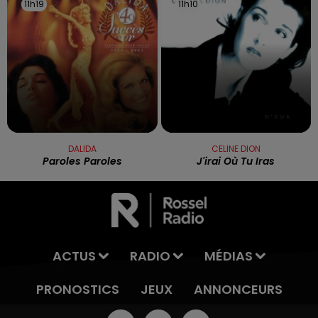
11h19
11h19
11h10
11h10
DALIDA
CELINE DION
Paroles Paroles
J'irai Où Tu Iras
ACTUS
RADIO
MÉDIAS
PRONOSTICS
JEUX
ANNONCEURS