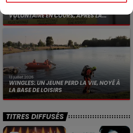
15 juillet 2026
BÉTHUNE: ENQUÊTE POUR HOMICIDE
VOLONTAIRE EN COURS, APRÈS LA...
Selon les premiers éléments, le logement servait
à des prostituées
13 juillet 2026
WINGLES: UN JEUNE PERD LA VIE, NOYÉ À
LA BASE DE LOISIRS
La victime a coulé à pic
TITRES DIFFUSÉS