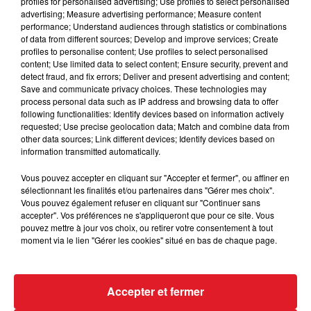
profiles for personalised advertising; Use profiles to select personalised
une 4/5 éme place.
advertising; Measure advertising performance; Measure content
performance; Understand audiences through statistics or combinations
9 BAMBINO DU PRE (D4) :
Il semble mieux corde à
of data from different sources; Develop and improve services; Create
gauche, et revient à Cagnes où il a souvent bien fait.
profiles to personalise content; Use profiles to select personalised
Même si sa forme, n'est plus celle qu'il y a 2 ans, il
content; Use limited data to select content; Ensure security, prevent and
detect fraud, and fix errors; Deliver and present advertising and content;
peut en cas de défaillance piquer une allocation.
Save and communicate privacy choices. These technologies may
*****
process personal data such as IP address and browsing data to offer
following functionalities: Identify devices based on information actively
En direct des pistes :
requested; Use precise geolocation data; Match and combine data from
other data sources; Link different devices; Identify devices based on
Cagnes/Mer (R1) : 706 FRANKLIN PARK - 807
information transmitted automatically.
EMENCOURT BLEQUIN
Vous pouvez accepter en cliquant sur "Accepter et fermer", ou affiner en
sélectionnant les finalités et/ou partenaires dans "Gérer mes choix".
Vous pouvez également refuser en cliquant sur "Continuer sans
accepter". Vos préférences ne s'appliqueront que pour ce site. Vous
pouvez mettre à jour vos choix, ou retirer votre consentement à tout
FIL D'ACTUS
moment via le lien "Gérer les cookies" situé en bas de chaque page.
Accepter et fermer