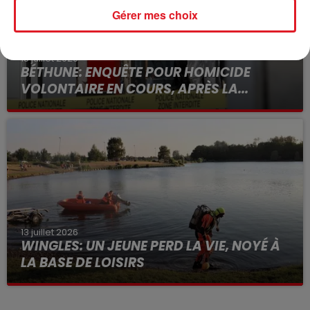
Gérer mes choix
15 juillet 2026
BÉTHUNE: ENQUÊTE POUR HOMICIDE
VOLONTAIRE EN COURS, APRÈS LA...
Selon les premiers éléments, le logement servait
à des prostituées
13 juillet 2026
WINGLES: UN JEUNE PERD LA VIE, NOYÉ À
LA BASE DE LOISIRS
La victime a coulé à pic