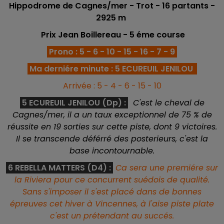
Hippodrome de Cagnes/mer - Trot - 16
partants -
2925 m
Prix Jean Boillereau - 5 éme
course
Prono : 5 - 6 - 10 - 15 - 16 - 7 - 9
Ma derniére minute : 5 ECUREUIL JENILOU
Arrivée : 5 - 4 - 6 - 15 - 10
5 ECUREUIL JENILOU (Dp) :
C'est le cheval de
Cagnes/mer, il a un taux exceptionnel de 75 % de
réussite en 19 sorties sur cette piste, dont 9 victoires.
Il se transcende déférré des posterieurs, c'est la
base incontournable.
6 REBELLA MATTERS (D4) :
Ca sera une premiére sur
la Riviera pour ce concurrent suédois de qualité.
Sans s'imposer il s'est placé dans de bonnes
épreuves cet hiver à Vincennes, à l'aise piste plate
c'est un prétendant au succés.