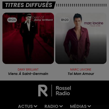
TITRES DIFFUSÉS
8h24
8h24
8h20
8h20
DANY BRILLANT
MARC LAVOINE
Viens À Saint-Germain
Toi Mon Amour
ACTUS
RADIO
MÉDIAS