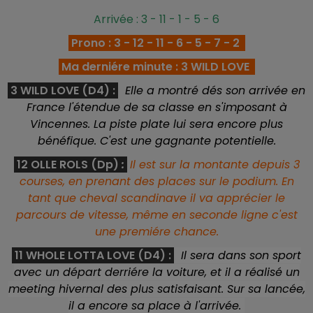
Arrivée : 3 - 11 - 1 - 5 - 6
Prono : 3 - 12 - 11 - 6 - 5 - 7 - 2
Ma derniére minute : 3 WILD LOVE
3 WILD LOVE (D4) :
Elle a montré dés son arrivée en
France l'étendue de sa classe en s'imposant à
Vincennes. La piste plate lui sera encore plus
bénéfique. C'est une gagnante potentielle.
12 OLLE ROLS (Dp)
:
Il est sur la montante depuis 3
courses, en prenant des places sur le podium. En
tant que cheval scandinave il va apprécier le
parcours de vitesse, même en seconde ligne c'est
une premiére chance.
11 WHOLE LOTTA LOVE (D4)
:
Il sera dans son sport
avec un départ derriére la voiture, et il a réalisé un
meeting hivernal des plus satisfaisant. Sur sa lancée,
il a encore sa place à l'arrivée.