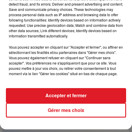
course un peu plus relevé. En cas de défaillance.
detect fraud, and fix errors; Deliver and present advertising and content;
Save and communicate privacy choices. These technologies may
****
process personal data such as IP address and browsing data to offer
following functionalities: Identify devices based on information actively
requested; Use precise geolocation data; Match and combine data from
other data sources; Link different devices; Identify devices based on
information transmitted automatically.
FIL D'ACTUS
Vous pouvez accepter en cliquant sur "Accepter et fermer", ou affiner en
sélectionnant les finalités et/ou partenaires dans "Gérer mes choix".
Vous pouvez également refuser en cliquant sur "Continuer sans
accepter". Vos préférences ne s'appliqueront que pour ce site. Vous
pouvez mettre à jour vos choix, ou retirer votre consentement à tout
moment via le lien "Gérer les cookies" situé en bas de chaque page.
Accepter et fermer
15 juillet 2026
BÉTHUNE: ENQUÊTE POUR HOMICIDE
Gérer mes choix
VOLONTAIRE EN COURS, APRÈS LA...
Selon les premiers éléments, le logement servait
à des prostituées