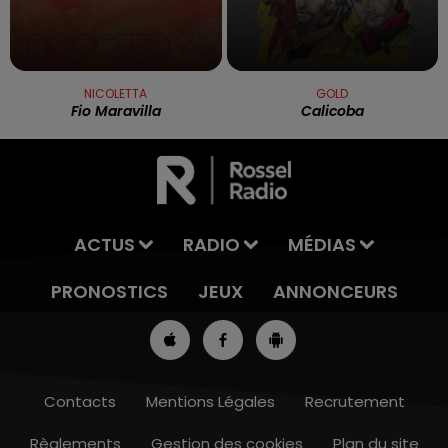
NICOLETTA
GOLD
Fio Maravilla
Calicoba
ACTUS
RADIO
MÉDIAS
PRONOSTICS
JEUX
ANNONCEURS
Contacts
Mentions Légales
Recrutement
Règlements
Gestion des cookies
Plan du site