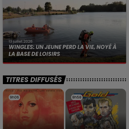
13 juillet 2026
WINGLES: UN JEUNE PERD LA VIE, NOYÉ À
LA BASE DE LOISIRS
La victime a coulé à pic
TITRES DIFFUSÉS
9h06
9h06
8h58
8h58