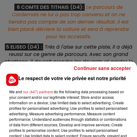
6 COMTE DES TITHAIS (D4):
Le parcours de
Cordemais ne lui a pas trop convenu et on ne
tiendra pas compte de son dernier résultat. Il est
bien placé dérriere la voiture et sera à reprendre
pour les accessits.
5 ELISEO (D4) :
Trés à l'aise sur cette piste, il a déjà
reussi sur ce genre de parcours. Avec son grand
abattage, il devrait prendre les devants et garder le
Continuer sans accepter
meilleur classement au poteau.
Le respect de votre vie privée est notre priorité
7 DEESSE NOIRE (D4) :
Elle s'est imposée sur ce tracé
l'an dernier, et trouve ici un bon engagement. Avec
We and
our (447) partners
do the following data processing based on
elle, il faut la cacher le plus longtemps possible
your consent and/or our legitimate interest: Store and/or access
durant le parcours, si c'est le cas elle peut venir 5
information on a device; Use limited data to select advertising; Create
éme.
profiles for personalised advertising; Use profiles to select personalised
advertising; Measure advertising performance; Measure content
2 DEESSE DE GUERON (D4) :
Vu cet hiver sur la
performance; Understand audiences through statistics or combinations
of data from different sources; Develop and improve services; Create
Riviera, ou elle terminait deuxiéme de C.D le 26/02,
profiles to personalise content; Use profiles to select personalised
elle arrive dans ce quinté en forme mais dans une
content; Use limited data to select content; Ensure security, prevent and