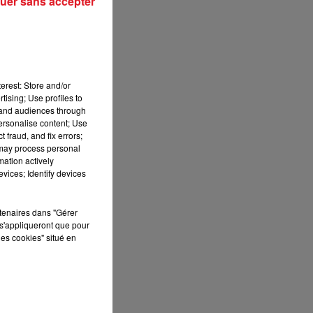
uer sans accepter
7h00 - 10h00
DEBOUT C'EST L'HEURE
es
erest: Store and/or
tising; Use profiles to
l
tand audiences through
ve
personalise content; Use
 fraud, and fix errors;
 may process personal
mation actively
ra
vices; Identify devices
 A
rtenaires dans "Gérer
n
s'appliqueront que pour
les cookies" situé en