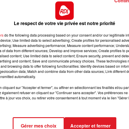
Contin
trot monté derriére Flamme du Goutier, elle va aussi
16h00 - 19h00
le régularité, c'est une des bases de cette épreuve.
LE JUKEBOX RDL
er grand chose depuis prés d'un an ou à part une
Le respect de votre vie privée est notre priorité
omme son nom l'indique, on peut lui faire confiance pour l
places.
ers
do the following data processing based on your consent and/or our legitimate int
device; Use limited data to select advertising; Create profiles for personalised adver
nd des gains, elle trouve un engagement sur mesure. I
vertising; Measure advertising performance; Measure content performance; Unders
'elle puisse finir vite. C'est une possibilité si elle trou
ns of data from different sources; Develop and improve services; Create profiles to 
alised content; Use limited data to select content; Ensure security, prevent and detect
 passage.
ertising and content; Save and communicate privacy choices. These technologies
and browsing data to offer following functionalities: Identify devices based on infor
ée apres 3 mois de repos, en terminant troisiéme d'Elect
eolocation data; Match and combine data from other data sources; Link different de
seconde course ne vaut pas la premiére si elle est bonne.
nsmitted automatically.
ut de combainaison.
cliquant sur "Accepter et fermer", ou affiner en sélectionnant les finalités et/ou pa
elle terminait en tête des battus avec des ressources, e
 également refuser en cliquant sur "Continuer sans accepter". Vos préférences ne 
nant la derniére place de la combinaison de ce quinté
tre à jour vos choix, ou retirer votre consentement à tout moment via le lien "Gérer 
**************
Gérer mes choix
Accepter et fermer