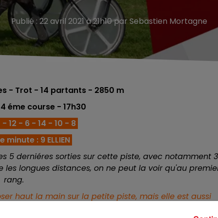
Publié : 22 avril 2021 à 21h10 par Sebastien Mortagne
 - Trot - 14
partants - 2850 m
 4 éme course - 17h30
 - 12 - 6 - 14 - 10 - 8
 minute : 9 ELLIEN
s 5 derniéres sorties sur cette piste, avec notamment 3
ue les longues distances, on ne peut la voir qu'au premie
rang.
oser haut la main sur la petite piste, mais elle est aussi
u fixe, et sera à retenir trés haut sur les tickets.