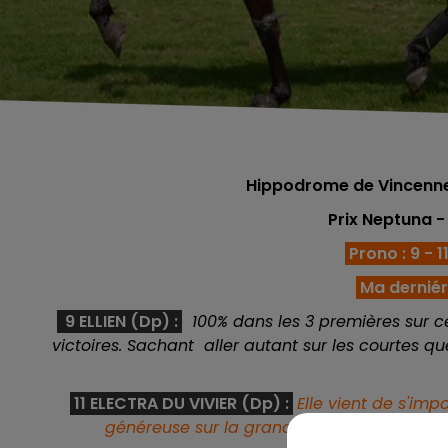
Hippodrome de Vincennes
Prix Neptuna
-
Prono : 9 - 11
Ma derniére
9 ELLIEN (Dp) :
100% dans les 3 premières sur ce
victoires. Sachant aller autant sur les courtes q
11 ELECTRA DU VIVIER (Dp) :
Elle vient de s'imp
généreuse sur la grande. Sa forme est au bea