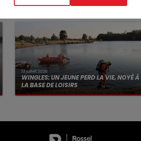
13 juillet 2026
WINGLES: UN JEUNE PERD LA VIE, NOYÉ À
LA BASE DE LOISIRS
La victime a coulé à pic