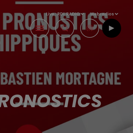
Live :
RDL RADIO
Webradios
 PRONOSTICS