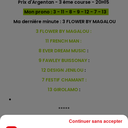
Prix d'Argentan - 3 éme course - 20H15
Mon prono : 3 - 11 - 8 - 9 - 12 - 7 - 13
Ma derniére minute :
3 FLOWER BY MAGALOU
3 FLOWER BY MAGALOU
:
11 FRENCH MAN :
8 EVER DREAM MUSIC
:
9 FAWLEY BUISSONAY
:
12 DESIGN JENILOU
:
7 FESTIF CHAMANT :
13 GIROLAMO
:
*****
En direct des pistes :
Continuer sans accepter