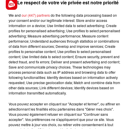
Cagnes/Mer (R6) : 307 STARO ITALY
Le respect de votre vie privée est notre priorité
We and
our (447) partners
do the following data processing based on
your consent and/or our legitimate interest: Store and/or access
information on a device; Use limited data to select advertising; Create
FIL D'ACTUS
profiles for personalised advertising; Use profiles to select personalised
advertising; Measure advertising performance; Measure content
performance; Understand audiences through statistics or combinations
of data from different sources; Develop and improve services; Create
profiles to personalise content; Use profiles to select personalised
content; Use limited data to select content; Ensure security, prevent and
detect fraud, and fix errors; Deliver and present advertising and content;
Save and communicate privacy choices. These technologies may
process personal data such as IP address and browsing data to offer
following functionalities: Identify devices based on information actively
requested; Use precise geolocation data; Match and combine data from
15 juillet 2026
other data sources; Link different devices; Identify devices based on
BÉTHUNE: ENQUÊTE POUR HOMICIDE
information transmitted automatically.
VOLONTAIRE EN COURS, APRÈS LA...
Vous pouvez accepter en cliquant sur "Accepter et fermer", ou affiner en
Selon les premiers éléments, le logement servait
sélectionnant les finalités et/ou partenaires dans "Gérer mes choix".
à des prostituées
Vous pouvez également refuser en cliquant sur "Continuer sans
accepter". Vos préférences ne s'appliqueront que pour ce site. Vous
pouvez mettre à jour vos choix, ou retirer votre consentement à tout