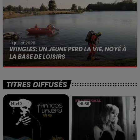
13 juillet 2026
WINGLES: UN JEUNE PERD LA VIE, NOYÉ À
LA BASE DE LOISIRS
La victime a coulé à pic
TITRES DIFFUSÉS
14h40
14h40
14h36
14h36