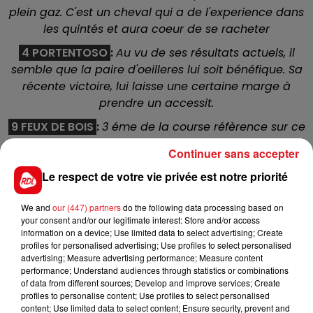
plein gaz. C'est un cheval qui a de l'experience dans
les quintés et aura coeur de se racheter
4 PORTENTOSO
:
Au vu de ses résultats actuels, il
semble que la paire d'oeilleres lui soit bénéfique. Sa
récente victoire, lui laisse une certaine marge à
prendre un accessit.
9 FEUX DE BOIS
:
3 éme de la course réfèrence sur ce
parcours, il s'adepte bien tracé au palois depuis le
Continuer sans accepter
début de l'hiver, et sur sa lancée une place ne lui est
Le respect de votre vie privée est notre priorité
pas interdite
12 BEAUTE PROMISE
:
Elle manque de regularité
We and
our (447) partners
do the following data processing based on
constante, tout dépend de son bon vouloir et de
your consent and/or our legitimate interest: Store and/or access
information on a device; Use limited data to select advertising; Create
l'état du terrain. Pour le deuxiéme cas elle sera à son
profiles for personalised advertising; Use profiles to select personalised
affaire, pour l'autre, seul elle a la réponse.
advertising; Measure advertising performance; Measure content
performance; Understand audiences through statistics or combinations
14 DANDY DU SEUIL
: Il ne s'est pas mal debrouillé le
of data from different sources; Develop and improve services; Create
06/01, en terminant 5 éme du quinté. Son jockey le
profiles to personalise content; Use profiles to select personalised
reprend avec les oeilleres en plus, un atout non
content; Use limited data to select content; Ensure security, prevent and