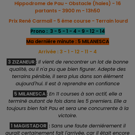
Hippodrome de Pau - Obstacle (haies) - 16
partants - 3900 m - 13h50
Prix René Carmail - 5 éme
course - Terrain lourd
Prono : 3 - 5 - 1 - 4 - 9 - 12 - 14
Ma derniére minute : 5 MILANESCA
Arrivée : 3 - 1 - 12 - 11 - 4
3 ZIZANEUR
:
Il v
ient de rencontrer un lot de bonne
qualité, ou il n'a pu que bien figurer. Adepte des
terrains pénible, il sera plus dans son élément
aujourd'hui. Il est à reprendre en confiance
5 MILANESCA
:
En 11 courses à son actif, elle a
terminé autant de fois dans les 5 premiers. Elle a
toujours bien fait Pau et sera une concurrente à la
victoire.
1 MAGISTADOR
:
Sans une faute derniérement il
aurait certainement fait l'arrivée, car il était encore