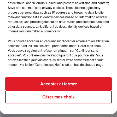
detect fraud, and fix errors; Deliver and present advertising and content;
négligeable qui peut l'amener à l'arrivée de ce
Save and communicate privacy choices. These technologies may
quinté.
process personal data such as IP address and browsing data to offer
following functionalities: Identify devices based on information actively
requested; Use precise geolocation data; Match and combine data from
other data sources; Link different devices; Identify devices based on
information transmitted automatically.
FIL D'ACTUS
Vous pouvez accepter en cliquant sur "Accepter et fermer", ou affiner en
sélectionnant les finalités et/ou partenaires dans "Gérer mes choix".
Vous pouvez également refuser en cliquant sur "Continuer sans
accepter". Vos préférences ne s'appliqueront que pour ce site. Vous
pouvez mettre à jour vos choix, ou retirer votre consentement à tout
moment via le lien "Gérer les cookies" situé en bas de chaque page.
Accepter et fermer
15 juillet 2026
BÉTHUNE: ENQUÊTE POUR HOMICIDE
Gérer mes choix
VOLONTAIRE EN COURS, APRÈS LA...
Selon les premiers éléments, le logement servait
à des prostituées