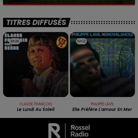
La victime a coulé à pic
TITRES DIFFUSÉS
6h16
6h16
6h12
6h12
CLAUDE FRANÇOIS
PHILIPPE LAVIL
Le Lundi Au Soleil
Elle Préfère L'amour En Mer