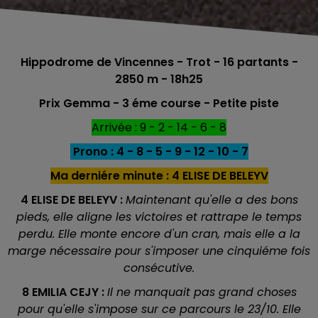
Hippodrome de Vincennes - Trot - 16 partants -
2850 m - 18h25
Prix Gemma - 3 éme course - Petite piste
Arrivée : 9 - 2 - 14 - 6 - 8
Prono : 4 - 8 - 5 - 9 - 12 - 10 - 7
Ma derniére minute : 4 ELISE DE BELEYV
4 ELISE DE BELEYV
:
Maintenant qu'elle a des bons
pieds, elle aligne les victoires et rattrape le temps
perdu. Elle monte encore d'un cran, mais elle a la
marge nécessaire pour s'imposer une cinquiéme fois
consécutive.
8 EMILIA CEJY
:
Il ne manquait pas grand choses
pour qu'elle s'impose sur ce parcours le 23/10. Elle