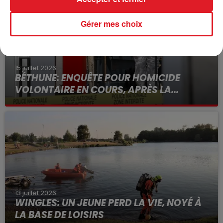
Gérer mes choix
15 juillet 2026
BÉTHUNE: ENQUÊTE POUR HOMICIDE
VOLONTAIRE EN COURS, APRÈS LA...
Selon les premiers éléments, le logement servait
à des prostituées
13 juillet 2026
WINGLES: UN JEUNE PERD LA VIE, NOYÉ À
LA BASE DE LOISIRS