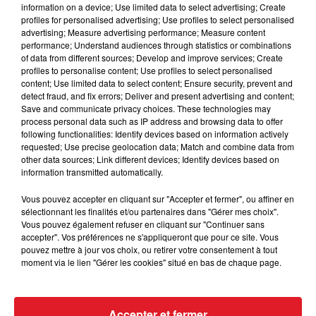
escient, où elle a souvent fait l'arrivée. M Abrivard
information on a device; Use limited data to select advertising; Create
profiles for personalised advertising; Use profiles to select personalised
avait plusieurs drives dans ce quinté, il a choisi
advertising; Measure advertising performance; Measure content
celle-ci. C'est un signe
performance; Understand audiences through statistics or combinations
of data from different sources; Develop and improve services; Create
7 ESCAPADE
: Vient de battre son record dans un
profiles to personalise content; Use profiles to select personalised
récent quinté, en finissant 4 éme. Elle est sur
la
content; Use limited data to select content; Ensure security, prevent and
detect fraud, and fix errors; Deliver and present advertising and content;
bonne voie à l'heure actuelle et ne sera pas à
Save and communicate privacy choices. These technologies may
négliger pour la 4/5 éme place.
process personal data such as IP address and browsing data to offer
following functionalities: Identify devices based on information actively
*****************************
requested; Use precise geolocation data; Match and combine data from
other data sources; Link different devices; Identify devices based on
En direct des pistes :
information transmitted automatically.
Vincennes (R1)
:
605 FREON DE LA BESVRE - 713
Vous pouvez accepter en cliquant sur "Accepter et fermer", ou affiner en
HERMES GRIFF
sélectionnant les finalités et/ou partenaires dans "Gérer mes choix".
Vous pouvez également refuser en cliquant sur "Continuer sans
accepter". Vos préférences ne s'appliqueront que pour ce site. Vous
pouvez mettre à jour vos choix, ou retirer votre consentement à tout
moment via le lien "Gérer les cookies" situé en bas de chaque page.
FIL D'ACTUS
Accepter et fermer