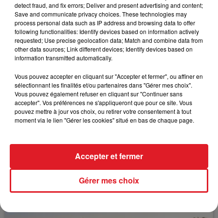
causer une belle surprise.
detect fraud, and fix errors; Deliver and present advertising and content;
Save and communicate privacy choices. These technologies may
*****
process personal data such as IP address and browsing data to offer
following functionalities: Identify devices based on information actively
requested; Use precise geolocation data; Match and combine data from
other data sources; Link different devices; Identify devices based on
information transmitted automatically.
FIL D'ACTUS
Vous pouvez accepter en cliquant sur "Accepter et fermer", ou affiner en
sélectionnant les finalités et/ou partenaires dans "Gérer mes choix".
Vous pouvez également refuser en cliquant sur "Continuer sans
accepter". Vos préférences ne s'appliqueront que pour ce site. Vous
pouvez mettre à jour vos choix, ou retirer votre consentement à tout
moment via le lien "Gérer les cookies" situé en bas de chaque page.
Accepter et fermer
15 juillet 2026
BÉTHUNE: ENQUÊTE POUR HOMICIDE
Gérer mes choix
VOLONTAIRE EN COURS, APRÈS LA...
Selon les premiers éléments, le logement servait
à des prostituées