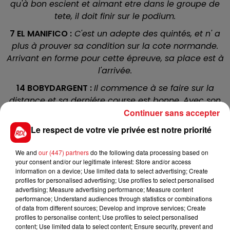
qu'à bon escient et aimant etre dans le groupe de
tete, il doit finir sur le podium.
7 EL MANIFICO :
C'est un adepte des quintés, et n' a
plus à prouver sa condition sur la cote normande.
Arrivant en forme pour cette épreuve, sa place est à
l'arrivée.
14 BOBYDARGENT :
Il commence à se faire sur la
distance et sa derniére course est bonne. Avec son
Continuer sans accepter
petit poids et son numéro dans les stalles c'est un
oustider séduisant.
Le respect de votre vie privée est notre priorité
11 KING COBRA :
Il s'
est imposée dans une deuxiéme
We and
our (447) partners
do the following data processing based on
épreuve sur ce même parcours, ensuite il a très bien
your consent and/or our legitimate interest: Store and/or access
figurer avec 3 kg de plus en terminant tout prés.
information on a device; Use limited data to select advertising; Create
Sachant finir vite, un accessit à sa portée.
profiles for personalised advertising; Use profiles to select personalised
advertising; Measure advertising performance; Measure content
15 VIVI BONNEBOUILLE
: Récemment elle n'a jamais pu
performance; Understand audiences through statistics or combinations
of data from different sources; Develop and improve services; Create
s'exprimer à mi-ligne alors qu'elle était pleine de
profiles to personalise content; Use profiles to select personalised
ressources. Si elle est montée plus prés, elle peut
content; Use limited data to select content; Ensure security, prevent and