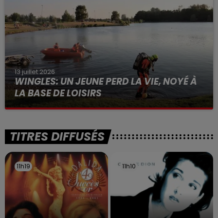
13 juillet 2026
WINGLES: UN JEUNE PERD LA VIE, NOYÉ À
LA BASE DE LOISIRS
La victime a coulé à pic
TITRES DIFFUSÉS
11h19
11h19
11h10
11h10