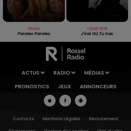
DALIDA
CELINE DION
Paroles Paroles
J'irai Où Tu Iras
ACTUS
RADIO
MÉDIAS
PRONOSTICS
JEUX
ANNONCEURS
Contacts
Mentions Légales
Recrutement
Règlements
Gestion des cookies
Plan du site