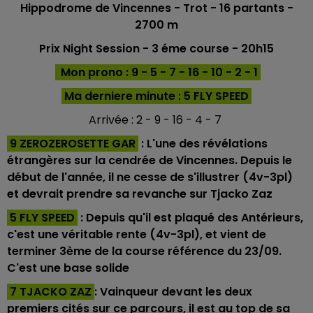
Hippodrome de Vincennes
- Trot - 16
partants -
2700 m
Prix Night Session
- 3 éme course - 20h15
Mon prono : 9 - 5 - 7 - 16 - 10 - 2 - 1
Ma derniere minu
te : 5 FLY SPEED
Arrivée : 2 - 9 - 16 - 4 - 7
9 ZEROZEROSETTE GAR
: L'une des révélations
étrangères sur la cendrée de Vincennes. Depuis le
début de l'année, il ne cesse de s'illustrer (4v-3pl)
et devrait prendre sa revanche sur Tjacko Zaz
5 FLY SPEED
: Depuis qu'il est plaqué des Antérieurs,
c'est une véritable rente (4v-3pl), et vient de
terminer 3ème de la course référence du 23/09.
C'est une base solide
7 TJACKO ZAZ
: Vainqueur devant les deux
premiers cités sur ce parcours, il est au top de sa