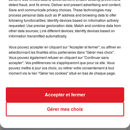
place avec le bon parcours.
detect fraud, and fix errors; Deliver and present advertising and content;
Save and communicate privacy choices. These technologies may
+++++ EN DIRECT DES PISTES+++++w*
process personal data such as IP address and browsing data to offer
following functionalities: Identify devices based on information actively
requested; Use precise geolocation data; Match and combine data from
other data sources; Link different devices; Identify devices based on
information transmitted automatically.
FIL D'ACTUS
Vous pouvez accepter en cliquant sur "Accepter et fermer", ou affiner en
sélectionnant les finalités et/ou partenaires dans "Gérer mes choix".
Vous pouvez également refuser en cliquant sur "Continuer sans
accepter". Vos préférences ne s'appliqueront que pour ce site. Vous
pouvez mettre à jour vos choix, ou retirer votre consentement à tout
moment via le lien "Gérer les cookies" situé en bas de chaque page.
Accepter et fermer
15 juillet 2026
BÉTHUNE: ENQUÊTE POUR HOMICIDE
Gérer mes choix
VOLONTAIRE EN COURS, APRÈS LA...
Selon les premiers éléments, le logement servait
à des prostituées