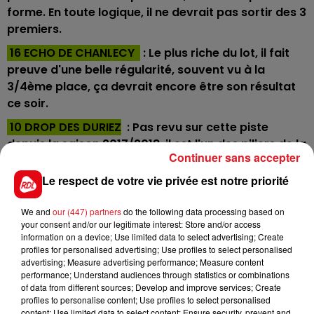
forme. En toute logique, il ne devrait pas sortir des 3
premiers.
16 ECHO DE CHANLECY
: Le plus riche du lot, il fait
preuve d'une belle régularité, souvent vu à la
3/4ème place, ça devrait encore être son résultat
ce soir.
10 DROP DES DURIEZ
: Pas revu sur cette piste
depuis la saison 2017/2018, il est l'un des piliers de la
Continuer sans accepter
région centre-est. F.Nivard a préféré cette drive à
d'autres. Un signe
Le respect de votre vie privée est notre priorité
2 MARCELLO WIBB
: Il ne court qu'à bon escient,
We and
our (447) partners
do the following data processing based on
gagnant un groupe III dans un bon lot au mois de
your consent and/or our legitimate interest: Store and/or access
mai. Même si il a déçu les deux derniers coups, il est
information on a device; Use limited data to select advertising; Create
profiles for personalised advertising; Use profiles to select personalised
capable de se réhabiliter
advertising; Measure advertising performance; Measure content
1 FALYA KALOUMA
: Elle a répondu présente dans le
performance; Understand audiences through statistics or combinations
of data from different sources; Develop and improve services; Create
quinté d'Amiens, ici le lot est beaucoup plus relevé,
profiles to personalise content; Use profiles to select personalised
mais sur sa forme elle peut prendre une 5 éme
content; Use limited data to select content; Ensure security, prevent and