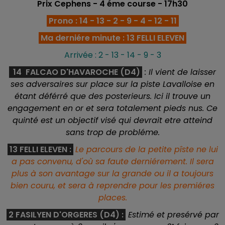
Prix Cephens
- 4 éme course - 17h30
Prono : 14 - 13 - 2 - 9 - 4 - 12 - 11
Ma derniére minute : 13 FELLI ELEVEN
Arrivée : 2 - 13 - 14 - 9 - 3
14 FALCAO D'HAVAROCHE (D4)
: Il vient de laisser
ses adversaires sur place sur la piste Lavalloise en
étant déférré que des posterieurs. Ici il trouve un
engagement en or et sera totalement pieds nus. Ce
quinté est un objectif visé qui devrait etre atteind
sans trop de probléme.
13 FELLI ELEVEN :
Le parcours de la petite pîste ne lui
a pas convenu, d'où sa faute derniérement. Il sera
plus à son avantage sur la grande ou il a toujours
bien couru, et sera à reprendre pour les premiéres
places.
2 FASILYEN D'ORGERES (D4)
:
Estimé et presérvé par