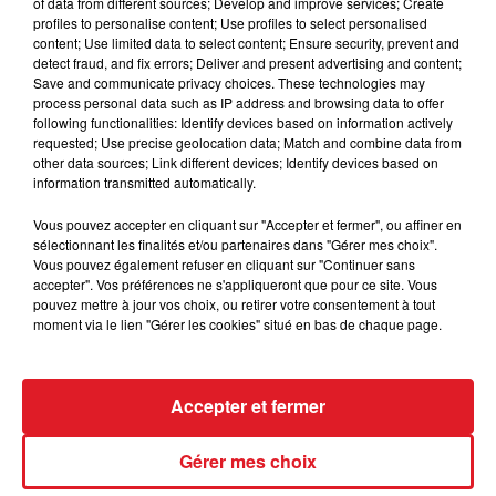
of data from different sources; Develop and improve services; Create
profiles to personalise content; Use profiles to select personalised
11 ECRIN DU DROPT
:
Trés bon cheval du sud-ouest, il
content; Use limited data to select content; Ensure security, prevent and
a peu de marge dans ce genre de lot, mais il donne
detect fraud, and fix errors; Deliver and present advertising and content;
toujours le meilleur de lui-même en course. Peut
Save and communicate privacy choices. These technologies may
process personal data such as IP address and browsing data to offer
accrocher une 5 éme place.
following functionalities: Identify devices based on information actively
requested; Use precise geolocation data; Match and combine data from
*********************
other data sources; Link different devices; Identify devices based on
information transmitted automatically.
Vous pouvez accepter en cliquant sur "Accepter et fermer", ou affiner en
sélectionnant les finalités et/ou partenaires dans "Gérer mes choix".
FIL D'ACTUS
Vous pouvez également refuser en cliquant sur "Continuer sans
accepter". Vos préférences ne s'appliqueront que pour ce site. Vous
pouvez mettre à jour vos choix, ou retirer votre consentement à tout
moment via le lien "Gérer les cookies" situé en bas de chaque page.
Accepter et fermer
Gérer mes choix
15 juillet 2026
BÉTHUNE: ENQUÊTE POUR HOMICIDE