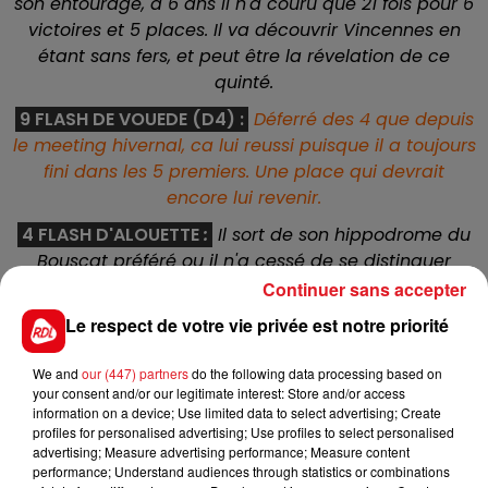
son entourage, à 6 ans il n'a couru que 21 fois pour 6
victoires et 5 places. Il va découvrir Vincennes en
étant sans fers, et peut être la révelation de ce
quinté.
9 FLASH DE VOUEDE (D4) :
Déferré des 4 que depuis
le meeting hivernal, ca lui reussi puisque il a toujours
fini dans les 5 premiers. Une place qui devrait
encore lui revenir.
4 FLASH D'ALOUETTE
:
Il sort de son hippodrome du
Bouscat préféré ou il n'a cessé de se distinguer
derniérement pour venir se frotter aux courses
Continuer sans accepter
parisiennes. Il en a sa chance vu sa forme du
Le respect de votre vie privée est notre priorité
moment.
We and
our (447) partners
do the following data processing based on
12 ENZO SLIPPER (D4) :
Lui aussi fait preuve de
your consent and/or our legitimate interest: Store and/or access
régularité depuis plusieurs mois, bon vainqueur à La
information on a device; Use limited data to select advertising; Create
Capelle mi-mars il trouve ici des conditions
profiles for personalised advertising; Use profiles to select personalised
advertising; Measure advertising performance; Measure content
intérèssantes pour terminer dans la combinaison de
performance; Understand audiences through statistics or combinations
ce quinté.