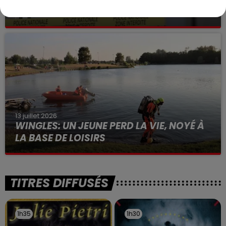
VOLONTAIRE EN COURS, APRÈS LA...
Selon les premiers éléments, le logement servait
à des prostituées
13 juillet 2026
WINGLES: UN JEUNE PERD LA VIE, NOYÉ À
LA BASE DE LOISIRS
La victime a coulé à pic
TITRES DIFFUSÉS
1h35
1h35
1h30
1h30