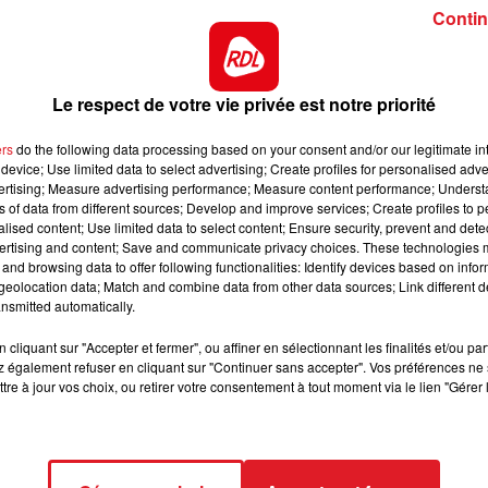
Contin
sécutives, c'est un cheval des plus sérieux en course. S
12h00 - 13h00
st à l'arrivée.
RDL & VOUS
depuis ses premiers pas en compétition. Il a la pointure
Le respect de votre vie privée est notre priorité
r un premier rôle.
te épreuve. Au papier c'est une bien sur une premiére
ers
do the following data processing based on your consent and/or our legitimate int
device; Use limited data to select advertising; Create profiles for personalised adver
en est elle aujourd'hui ?
vertising; Measure advertising performance; Measure content performance; Unders
ns of data from different sources; Develop and improve services; Create profiles to 
 et 3 ans. Elle a du gravir les echelons avec un peu de
alised content; Use limited data to select content; Ensure security, prevent and detect
e caractére. Sage elle a sa chance dans ce lot.
ertising and content; Save and communicate privacy choices. These technologies
and browsing data to offer following functionalities: Identify devices based on infor
Gamay de l'Iton sur cette piste. La ligne est donc bonne. 
eolocation data; Match and combine data from other data sources; Link different de
gner un rang aujourd'hui.
nsmitted automatically.
*******
cliquant sur "Accepter et fermer", ou affiner en sélectionnant les finalités et/ou pa
 également refuser en cliquant sur "Continuer sans accepter". Vos préférences ne 
tre à jour vos choix, ou retirer votre consentement à tout moment via le lien "Gérer 
7 EL PASO D'OCCAGNES - 805 HADES DE VANDEL - 912