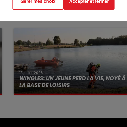
Gérer mes choix
Accepter et fermer
13 juillet 2026
WINGLES: UN JEUNE PERD LA VIE, NOYÉ À
LA BASE DE LOISIRS
La victime a coulé à pic