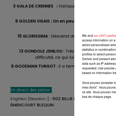
3 GALA DE CRENNES
:
Vainqueur par deux fois con
7h00 - 10h00
place e
DEBOUT C'EST L'HEURE
8 GOLDEN VISAIS : On en peut rien lui reprocher 
pour joue
15 GLORISSIMA
: Descend de categorie dans cet
We and
our (447) partn
access information on a 
chance, mais ou 
select personalised ad
statistics or combinatio
13 GONDOLE JENILOU
: Trés bonne pouliche à 2
profiles to select person
difficulté, ce qui lui a donné un peu d
Deliver and present adv
data such as IP address 
6 GOODMAN TURGOT
:
Il a terminé 6 éme derriére 
requested; Use precise g
est capable de ga
based on information tra
Vous pouvez accepter en 
mes choix". Vous pouvez
En direct des pistes :
ce site. Vous pouvez met
bas de chaque page.
Enghien (Reunion I)
: 502 BILLIE DE MONTFORT - 70
EMENCOURT BLEQUIN