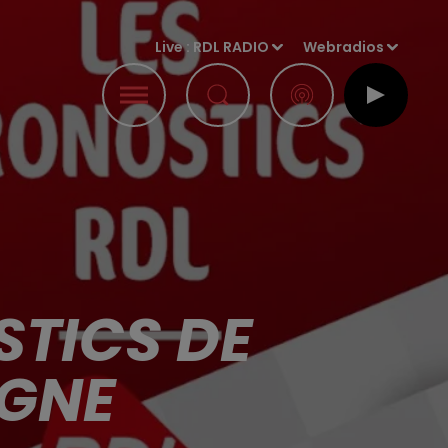
Live :
RDL RADIO
Webradios
STICS DE
AGNE