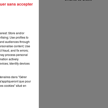
uer sans accepter
a
13h00 - 16h00
LES APRÈS-MIDI QUI CHANTENT
erest: Store and/or
tising; Use profiles to
tand audiences through
personalise content; Use
 fraud, and fix errors;
 may process personal
mation actively
Il
vices; Identify devices
rtenaires dans "Gérer
s'appliqueront que pour
les cookies" situé en