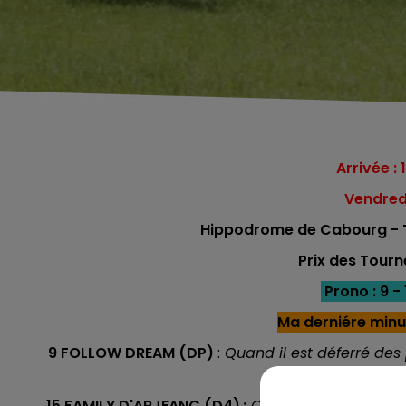
Arrivée : 1
Vendredi
Hippodrome de Cabourg - Tr
Prix des Tour
Prono : 9 - 1
Ma derniére minu
9 FOLLOW DREAM (DP)
:
Quand il est déferré des 
éme place
15 FAMILY D'ARJEANC (D4)
:
C'est pareil, sauf que