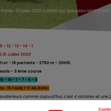
Publié : 30 juillet 2020 à 22h00 par Sebastien MORTAGNE
5 - 12 - 13 - 14 - 1
 31 Juillet 2020
ot - 16 partants - 2750 m - 20h15
nesols - 3 éme course
5 - 16 - 1 - 7 - 6 - 8
te : 15 FAMILY D'ARJEANC
posterieurs comme aujourd'hui, c'est 4 victoires et une 
. On peut fonçer.
Contin
 lui c'est sans fers, 1 victoire et cinq 2 éme place. Là auss