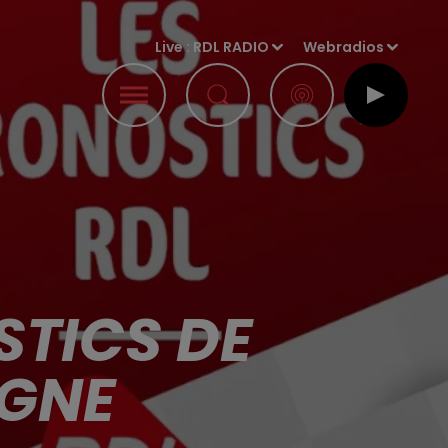
Live :
RDL RADIO
Webradios
STICS DE
AGNE