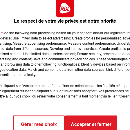
12h00 - 13h00
ncontournable.
RDL & VOUS
lafond des gains, et s'est assagi cette année. C'est un
Le respect de votre vie privée est notre priorité
urse visée.
ntion car il est performant sur ce parcours. A prévoir po
ers
do the following data processing based on your consent and/or our legitimate int
device; Use limited data to select advertising; Create profiles for personalised adver
belle place.
vertising; Measure advertising performance; Measure content performance; Unders
ns of data from different sources; Develop and improve services; Create profiles to 
, au sulky de ce concurrent qui court en demi-teinte. Un
alised content; Use limited data to select content; Ensure security, prevent and detect
s à exclure avec le roi de Cabourg.
ertising and content; Save and communicate privacy choices. These technologies
and browsing data to offer following functionalities: Identify devices based on infor
l'avant, sa forme est sûre et peut garder un lot.
eolocation data; Match and combine data from other data sources; Link different de
nsmitted automatically.
tives sans ses fers, il sera à suivre , même si ses dernier
sont pas à la hauteur.
cliquant sur "Accepter et fermer", ou affiner en sélectionnant les finalités et/ou pa
 également refuser en cliquant sur "Continuer sans accepter". Vos préférences ne 
tre à jour vos choix, ou retirer votre consentement à tout moment via le lien "Gérer 
Gérer mes choix
Accepter et fermer