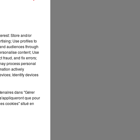
13h00 - 16h00
LES APRÈS-MIDI QUI CHANTENT
e
ur
erest: Store and/or
tising; Use profiles to
tand audiences through
personalise content; Use
 fraud, and fix errors;
 may process personal
mation actively
vices; Identify devices
s
rtenaires dans "Gérer
s'appliqueront que pour
les cookies" situé en