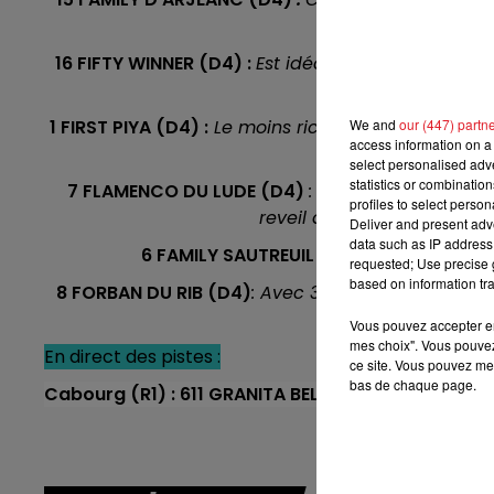
7h00 - 10h00
base i
DEBOUT C'EST L'HEURE
16 FIFTY WINNER (D4) :
Est idéalement engagé au p
co
1 FIRST PIYA (D4) :
Le moins riche du lot, mais atte
We and
our (447) partn
access information on a 
une 
select personalised ad
statistics or combinatio
7 FLAMENCO DU LUDE (D4)
: Avec Y.Lebourgeois
profiles to select person
reveil de sa part n'est pa
Deliver and present adv
data such as IP address 
6 FAMILY SAUTREUIL
:
Aime bien aller de 
requested; Use precise g
based on information tra
8 FORBAN DU RIB
(D4)
: Avec 3 victoires en 4 tenta
résultats ne 
Vous pouvez accepter en 
mes choix". Vous pouvez
En direct des pistes :
ce site. Vous pouvez met
bas de chaque page.
Cabourg (R1) : 611 GRANITA BELLA