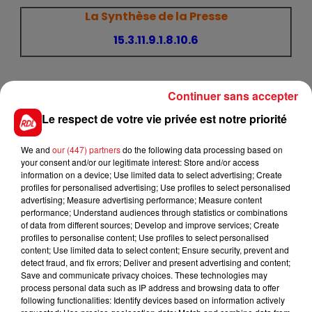
La Synthèse de la Presse
15.3.11.9.1.8.10.6
Continuer sans accepter
Résultat de la veille
Le respect de votre vie privée est notre priorité
Jeudi 9 juillet 2020
We and
our (447) partners
do the following data processing based on
IL FALLAIT JOUER LE : 5.14.11.12.13
your consent and/or our legitimate interest: Store and/or access
information on a device; Use limited data to select advertising; Create
Résultats et Rapports sur :
www.pmu.fr
profiles for personalised advertising; Use profiles to select personalised
advertising; Measure advertising performance; Measure content
Comment Pariez :
Tiercé
,
Quarté +
,
Quinté+
performance; Understand audiences through statistics or combinations
of data from different sources; Develop and improve services; Create
profiles to personalise content; Use profiles to select personalised
content; Use limited data to select content; Ensure security, prevent and
detect fraud, and fix errors; Deliver and present advertising and content;
Save and communicate privacy choices. These technologies may
process personal data such as IP address and browsing data to offer
FIL D'ACTUS
following functionalities: Identify devices based on information actively