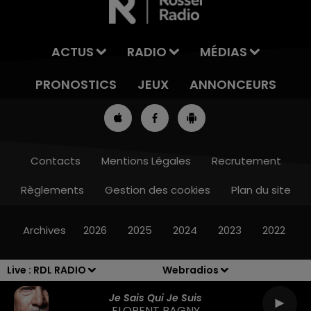
ACTUS
RADIO
MÉDIAS
PRONOSTICS
JEUX
ANNONCEURS
Contacts
Mentions Légales
Recrutement
Règlements
Gestion des cookies
Plan du site
13h00 - 16h00
LES APRÈS-MIDI QUI CHANTENT
Archives
2026
2025
2024
2023
2022
Live :
RDL RADIO
Webradios
Je Sais Qui Je Suis
FLORENT PAGNY