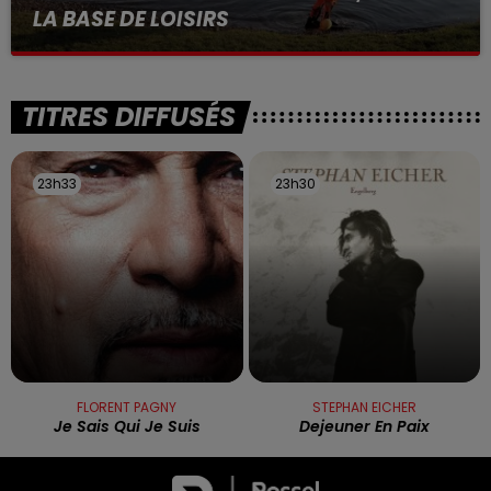
LA BASE DE LOISIRS
La victime a coulé à pic
TITRES DIFFUSÉS
23h33
23h33
23h30
23h30
FLORENT PAGNY
STEPHAN EICHER
Je Sais Qui Je Suis
Dejeuner En Paix