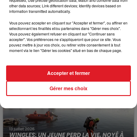
requested; Use precise geolocation data; Match and combine data from
other data sources; Link different devices; Identify devices based on
information transmitted automatically.
Vous pouvez accepter en cliquant sur "Accepter et fermer", ou affiner en
sélectionnant les finalités et/ou partenaires dans "Gérer mes choix".
Vous pouvez également refuser en cliquant sur "Continuer sans
accepter". Vos préférences ne s'appliqueront que pour ce site. Vous
pouvez mettre à jour vos choix, ou retirer votre consentement à tout
moment via le lien "Gérer les cookies" situé en bas de chaque page.
15 juillet 2026
BÉTHUNE: ENQUÊTE POUR HOMICIDE
VOLONTAIRE EN COURS, APRÈS LA...
Accepter et fermer
Selon les premiers éléments, le logement servait
à des prostituées
Gérer mes choix
13 juillet 2026
WINGLES: UN JEUNE PERD LA VIE, NOYÉ À