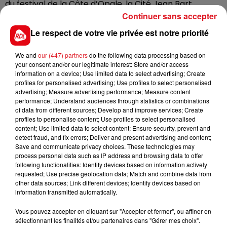
du festival de la Côte d’Opale, la Cité Jean Bart
Continuer sans accepter
accueillera Vianney le 11 septembre. Le pass sanitaire
sera obligatoire pour les spectateurs de plus de 18
Le respect de votre vie privée est notre priorité
ans.
We and
our (447) partners
do the following data processing based on
Toutes les infos
ici
!
your consent and/or our legitimate interest: Store and/or access
information on a device; Use limited data to select advertising; Create
profiles for personalised advertising; Use profiles to select personalised
advertising; Measure advertising performance; Measure content
performance; Understand audiences through statistics or combinations
FIL D'ACTUS
of data from different sources; Develop and improve services; Create
profiles to personalise content; Use profiles to select personalised
content; Use limited data to select content; Ensure security, prevent and
detect fraud, and fix errors; Deliver and present advertising and content;
Save and communicate privacy choices. These technologies may
process personal data such as IP address and browsing data to offer
following functionalities: Identify devices based on information actively
requested; Use precise geolocation data; Match and combine data from
other data sources; Link different devices; Identify devices based on
information transmitted automatically.
15 juillet 2026
Vous pouvez accepter en cliquant sur "Accepter et fermer", ou affiner en
BÉTHUNE: ENQUÊTE POUR HOMICIDE
sélectionnant les finalités et/ou partenaires dans "Gérer mes choix".