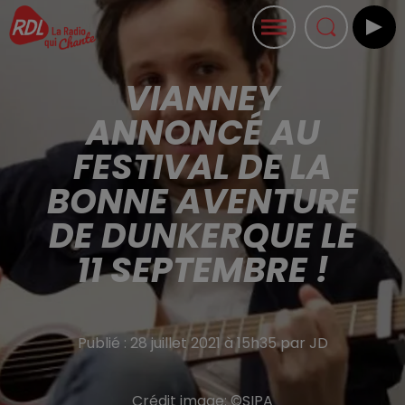
VIANNEY
ANNONCÉ AU
FESTIVAL DE LA
BONNE AVENTURE
DE DUNKERQUE LE
11 SEPTEMBRE !
Publié : 28 juillet 2021 à 15h35 par JD
Crédit image:
©SIPA