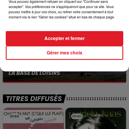
VOLONTAIRE EN COURS, APRÈS LA...
Vous pouvez également refuser en cliquant sur "Continuer sans
accepter". Vos préférences ne s'appliqueront que pour ce site. Vous
Selon les premiers éléments, le logement servait
pouvez mettre à jour vos choix, ou retirer votre consentement à tout
à des prostituées
moment via le lien "Gérer les cookies" situé en bas de chaque page.
Accepter et fermer
Gérer mes choix
13 juillet 2026
WINGLES: UN JEUNE PERD LA VIE, NOYÉ À
LA BASE DE LOISIRS
La victime a coulé à pic
TITRES DIFFUSÉS
0h44
0h44
0h40
0h40