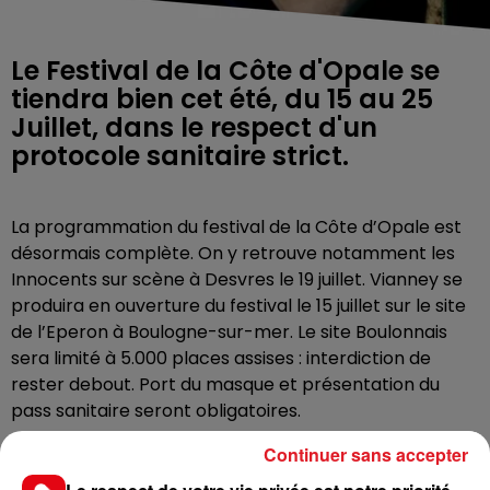
Le Festival de la Côte d'Opale se
tiendra bien cet été, du 15 au 25
Juillet, dans le respect d'un
protocole sanitaire strict.
La programmation du festival de la Côte d’Opale est
désormais complète. On y retrouve notamment les
Innocents sur scène à Desvres le 19 juillet. Vianney se
produira en ouverture du festival le 15 juillet sur le site
de l’Eperon à Boulogne-sur-mer. Le site Boulonnais
sera limité à 5.000 places assises : interdiction de
rester debout. Port du masque et présentation du
pass sanitaire seront obligatoires.
Les places sont disponibles dans les points de vente
Continuer sans accepter
habituels ou sur le site du
Festival de la Côte d’Opale
.