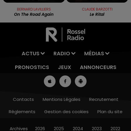
BERNARD LAVILLIERS
CLAUDE BARZOTTI
On The Road Again
Le Rital
ACTUS
RADIO
MÉDIAS
PRONOSTICS
JEUX
ANNONCEURS
Contacts
Mentions Légales
Recrutement
Règlements
Gestion des cookies
Plan du site
13h00 - 16h00
LES APRÈS-MIDI QUI CHANTENT
Archives
2026
2025
2024
2023
2022