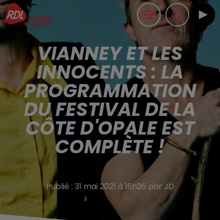
VIANNEY ET LES
INNOCENTS : LA
PROGRAMMATION
DU FESTIVAL DE LA
CÔTE D'OPALE EST
COMPLÈTE !
Publié : 31 mai 2021 à 16h26 par JD