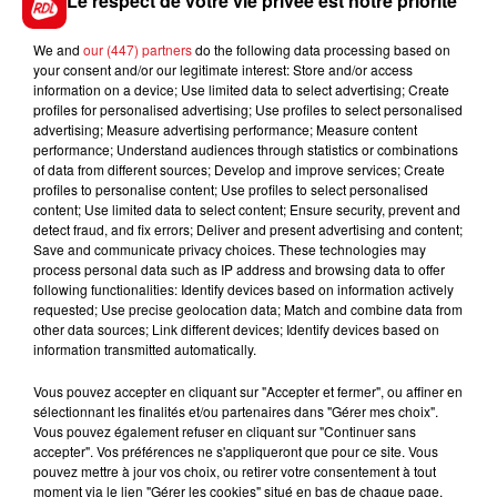
Le respect de votre vie privée est notre priorité
We and
our (447) partners
do the following data processing based on
your consent and/or our legitimate interest: Store and/or access
FIL D'ACTUS
information on a device; Use limited data to select advertising; Create
profiles for personalised advertising; Use profiles to select personalised
advertising; Measure advertising performance; Measure content
performance; Understand audiences through statistics or combinations
of data from different sources; Develop and improve services; Create
profiles to personalise content; Use profiles to select personalised
content; Use limited data to select content; Ensure security, prevent and
detect fraud, and fix errors; Deliver and present advertising and content;
Save and communicate privacy choices. These technologies may
process personal data such as IP address and browsing data to offer
following functionalities: Identify devices based on information actively
15 juillet 2026
requested; Use precise geolocation data; Match and combine data from
BÉTHUNE: ENQUÊTE POUR HOMICIDE
other data sources; Link different devices; Identify devices based on
information transmitted automatically.
VOLONTAIRE EN COURS, APRÈS LA...
Selon les premiers éléments, le logement servait
Vous pouvez accepter en cliquant sur "Accepter et fermer", ou affiner en
à des prostituées
sélectionnant les finalités et/ou partenaires dans "Gérer mes choix".
Vous pouvez également refuser en cliquant sur "Continuer sans
accepter". Vos préférences ne s'appliqueront que pour ce site. Vous
pouvez mettre à jour vos choix, ou retirer votre consentement à tout
moment via le lien "Gérer les cookies" situé en bas de chaque page.