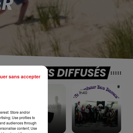
ER
TITRES DIFFUSÉS
uer sans accepter
1h43
1h43
1h40
1h40
Une
erest: Store and/or
tising; Use profiles to
tand audiences through
personalise content; Use