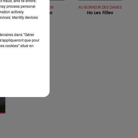
 fraud, and fix errors;
 may process personal
CELINE DION
AU BONHEUR DES DAMES
13h00 - 16h00
mation actively
Dansons
Ho Les Filles
LES APRÈS-MIDI QUI CHANTENT
vices; Identify devices
rtenaires dans "Gérer
s'appliqueront que pour
les cookies" situé en