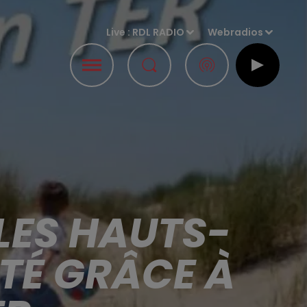
Live :
RDL RADIO
Webradios
LES HAUTS-
TÉ GRÂCE À