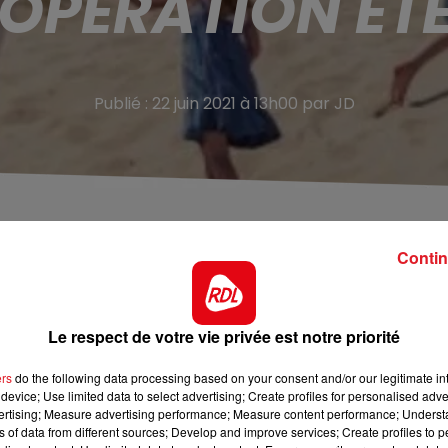
'OPÉRATION ÉT
Publié : 22 juin 2021 à 13h00 par JD
R cet été. 5 000 billets à 1€ l'aller
uin pour des voyages du 3 juillet au 22 août.
Contin
c’est possible! L’opération l’éTER revient dans les Hauts-
 billets de train TER à seulement 2 euros l'aller-retour
. 
Le respect de votre vie privée est notre priorité
ou redécouvrir la région à travers plusieurs destinations
ers
do the following data processing based on your consent and/or our legitimate int
device; Use limited data to select advertising; Create profiles for personalised adver
s gratuits seront affrétés pour vous rendre sur les sites
vertising; Measure advertising performance; Measure content performance; Unders
ns of data from different sources; Develop and improve services; Create profiles to 
ation de votre billet éTER.