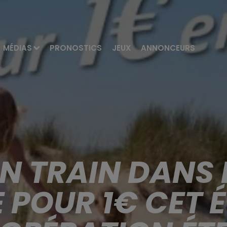
MÉDIAS
PRONOSTICS
JEUX
ANNONCEURS
N TRAIN DANS 
 POUR 1€ CET É