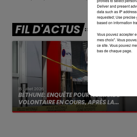
profiles to select person
Deliver and present adv
7h00 - 10h00
data such as IP address 
DEBOUT C'EST L'HEURE
requested; Use precise g
based on information tra
FIL D'ACTUS
Vous pouvez accepter en 
mes choix". Vous pouvez
ce site. Vous pouvez met
bas de chaque page.
15 juillet 2026
BÉTHUNE: ENQUÊTE POUR HOMICIDE
VOLONTAIRE EN COURS, APRÈS LA...
Selon les premiers éléments, le logement
servait à des prostituées