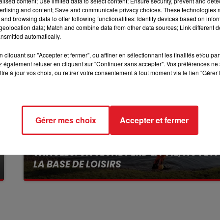
alised content; Use limited data to select content; Ensure security, prevent and detect
ertising and content; Save and communicate privacy choices. These technologies
12h00 - 13h00
and browsing data to offer following functionalities: Identify devices based on infor
RDL & VOUS
eolocation data; Match and combine data from other data sources; Link different de
nsmitted automatically.
cliquant sur "Accepter et fermer", ou affiner en sélectionnant les finalités et/ou pa
 également refuser en cliquant sur "Continuer sans accepter". Vos préférences ne 
tre à jour vos choix, ou retirer votre consentement à tout moment via le lien "Gérer 
Gérer mes choix
Accepter et fermer
13 juillet 2026
WINGLES: UN JEUNE PERD LA VIE, NOYÉ À
LA BASE DE LOISIRS
La victime a coulé à pic