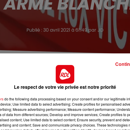
L'ARME BLANCH
Publié : 30 avril 2021 à 6h49 par JD
Contin
par 4 hommes cagoulés ce jeudi en fin de journée.
 violente agression hier en fin de journée à Wavrin, entr
Le respect de votre vie privée est notre priorité
sieurs reprises par 4 individus cagoulés. Ils ont réussi à
me a été hospitalisée à Lille. Les agresseurs sont toujours
ers
do the following data processing based on your consent and/or our legitimate int
device; Use limited data to select advertising; Create profiles for personalised adver
vertising; Measure advertising performance; Measure content performance; Unders
ns of data from different sources; Develop and improve services; Create profiles to 
alised content; Use limited data to select content; Ensure security, prevent and detect
ertising and content; Save and communicate privacy choices. These technologies