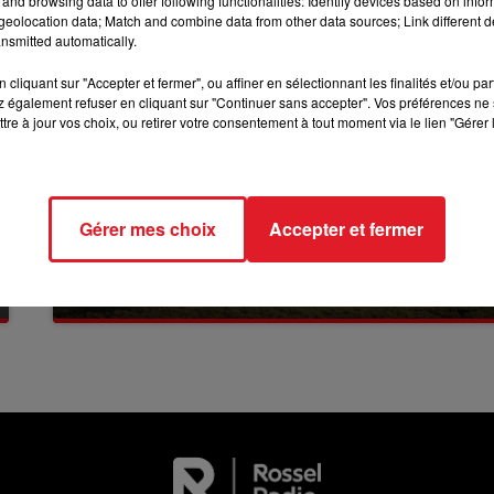
and browsing data to offer following functionalities: Identify devices based on infor
eolocation data; Match and combine data from other data sources; Link different de
12h00 - 13h00
nsmitted automatically.
RDL & VOUS
cliquant sur "Accepter et fermer", ou affiner en sélectionnant les finalités et/ou pa
 également refuser en cliquant sur "Continuer sans accepter". Vos préférences ne 
tre à jour vos choix, ou retirer votre consentement à tout moment via le lien "Gérer 
Gérer mes choix
Accepter et fermer
13 juillet 2026
WINGLES: UN JEUNE PERD LA VIE, NOYÉ À
LA BASE DE LOISIRS
La victime a coulé à pic