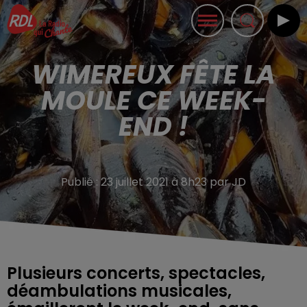
WIMEREUX FÊTE LA
MOULE CE WEEK-
END !
Publié : 23 juillet 2021 à 8h23 par JD
Plusieurs concerts, spectacles,
déambulations musicales,