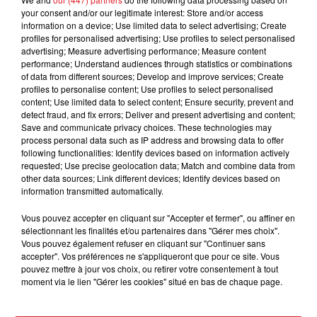
your consent and/or our legitimate interest: Store and/or access
information on a device; Use limited data to select advertising; Create
profiles for personalised advertising; Use profiles to select personalised
advertising; Measure advertising performance; Measure content
performance; Understand audiences through statistics or combinations
of data from different sources; Develop and improve services; Create
profiles to personalise content; Use profiles to select personalised
content; Use limited data to select content; Ensure security, prevent and
detect fraud, and fix errors; Deliver and present advertising and content;
Save and communicate privacy choices. These technologies may
process personal data such as IP address and browsing data to offer
following functionalities: Identify devices based on information actively
requested; Use precise geolocation data; Match and combine data from
other data sources; Link different devices; Identify devices based on
information transmitted automatically.
Le masque sera obligatoire, mais pas le pass sanitaire.
Vous pouvez accepter en cliquant sur "Accepter et fermer", ou affiner en
sélectionnant les finalités et/ou partenaires dans "Gérer mes choix".
Vous pouvez également refuser en cliquant sur "Continuer sans
accepter". Vos préférences ne s'appliqueront que pour ce site. Vous
pouvez mettre à jour vos choix, ou retirer votre consentement à tout
moment via le lien "Gérer les cookies" situé en bas de chaque page.
FIL D'ACTUS