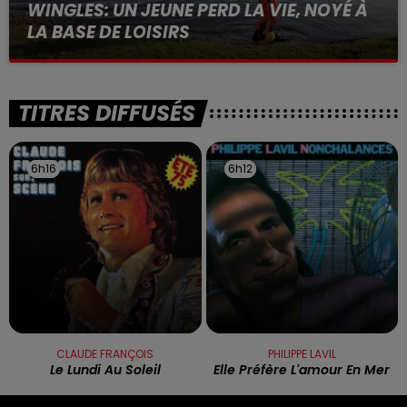
WINGLES: UN JEUNE PERD LA VIE, NOYÉ À
LA BASE DE LOISIRS
La victime a coulé à pic
TITRES DIFFUSÉS
6h16
6h16
6h12
6h12
CLAUDE FRANÇOIS
PHILIPPE LAVIL
Le Lundi Au Soleil
Elle Préfère L'amour En Mer