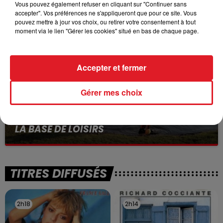
VOLONTAIRE EN COURS, APRÈS LA...
Vous pouvez également refuser en cliquant sur "Continuer sans
accepter". Vos préférences ne s'appliqueront que pour ce site. Vous
Selon les premiers éléments, le logement servait
pouvez mettre à jour vos choix, ou retirer votre consentement à tout
à des prostituées
moment via le lien "Gérer les cookies" situé en bas de chaque page.
Accepter et fermer
Gérer mes choix
13 juillet 2026
WINGLES: UN JEUNE PERD LA VIE, NOYÉ À
LA BASE DE LOISIRS
La victime a coulé à pic
TITRES DIFFUSÉS
2h18
2h18
2h14
2h14