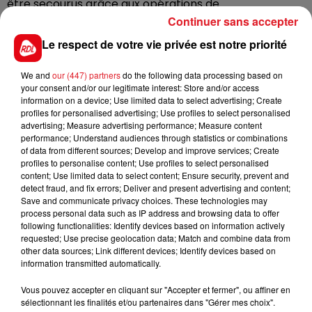
être secourus grâce aux opérations de
désincarcération longues et délicates, menées par les
Continuer sans accepter
sapeurs-pompiers des arrondissements de
Le respect de votre vie privée est notre priorité
Dunkerque et Saint-Omer.
We and
our (447) partners
do the following data processing based on
Le chauffeur a pu être secouru. Il est indemne.
your consent and/or our legitimate interest: Store and/or access
information on a device; Use limited data to select advertising; Create
profiles for personalised advertising; Use profiles to select personalised
advertising; Measure advertising performance; Measure content
performance; Understand audiences through statistics or combinations
FIL D'ACTUS
of data from different sources; Develop and improve services; Create
profiles to personalise content; Use profiles to select personalised
content; Use limited data to select content; Ensure security, prevent and
detect fraud, and fix errors; Deliver and present advertising and content;
Save and communicate privacy choices. These technologies may
process personal data such as IP address and browsing data to offer
following functionalities: Identify devices based on information actively
requested; Use precise geolocation data; Match and combine data from
other data sources; Link different devices; Identify devices based on
information transmitted automatically.
15 juillet 2026
Vous pouvez accepter en cliquant sur "Accepter et fermer", ou affiner en
BÉTHUNE: ENQUÊTE POUR HOMICIDE
sélectionnant les finalités et/ou partenaires dans "Gérer mes choix".