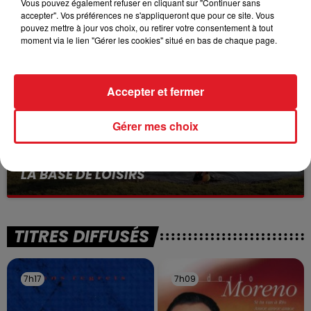
VOLONTAIRE EN COURS, APRÈS LA...
Vous pouvez également refuser en cliquant sur "Continuer sans
accepter". Vos préférences ne s'appliqueront que pour ce site. Vous
Selon les premiers éléments, le logement servait
pouvez mettre à jour vos choix, ou retirer votre consentement à tout
à des prostituées
moment via le lien "Gérer les cookies" situé en bas de chaque page.
Accepter et fermer
Gérer mes choix
13 juillet 2026
WINGLES: UN JEUNE PERD LA VIE, NOYÉ À
LA BASE DE LOISIRS
La victime a coulé à pic
TITRES DIFFUSÉS
7h17
7h17
7h09
7h09