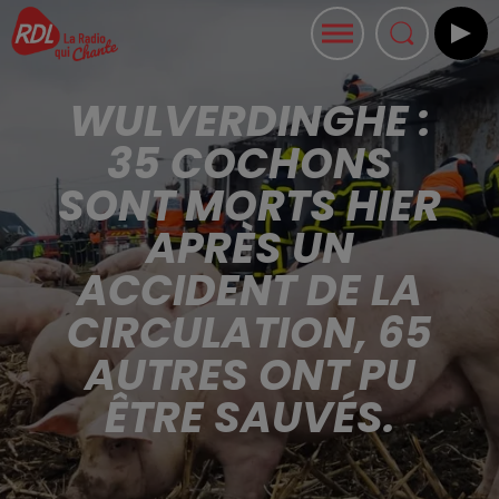
WULVERDINGHE :
35 COCHONS
SONT MORTS HIER
APRÈS UN
ACCIDENT DE LA
CIRCULATION, 65
AUTRES ONT PU
ÊTRE SAUVÉS.