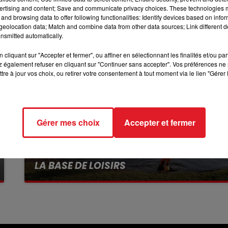
12h00 - 13h00
ertising and content; Save and communicate privacy choices. These technologies
RDL & VOUS
and browsing data to offer following functionalities: Identify devices based on infor
eolocation data; Match and combine data from other data sources; Link different de
nsmitted automatically.
cliquant sur "Accepter et fermer", ou affiner en sélectionnant les finalités et/ou pa
 également refuser en cliquant sur "Continuer sans accepter". Vos préférences ne 
tre à jour vos choix, ou retirer votre consentement à tout moment via le lien "Gérer 
Gérer mes choix
Accepter et fermer
13 juillet 2026
WINGLES: UN JEUNE PERD LA VIE, NOYÉ À
LA BASE DE LOISIRS
La victime a coulé à pic