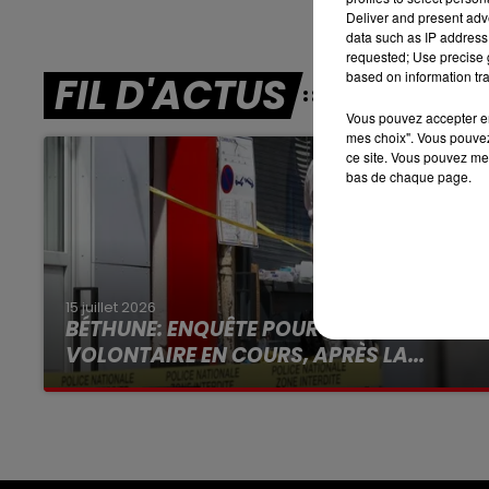
7h00 - 10h00
Deliver and present adv
DEBOUT C'EST L'HEURE
data such as IP address 
requested; Use precise g
based on information tra
FIL D'ACTUS
Vous pouvez accepter en 
mes choix". Vous pouvez
ce site. Vous pouvez met
bas de chaque page.
15 juillet 2026
BÉTHUNE: ENQUÊTE POUR HOMICIDE
VOLONTAIRE EN COURS, APRÈS LA...
Selon les premiers éléments, le logement
servait à des prostituées