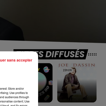
TITRES DIFFUSÉS
uer sans accepter
23h09
23h09
23h06
23h06
t
nt
erest: Store and/or
tising; Use profiles to
tand audiences through
personalise content; Use
 fraud, and fix errors;