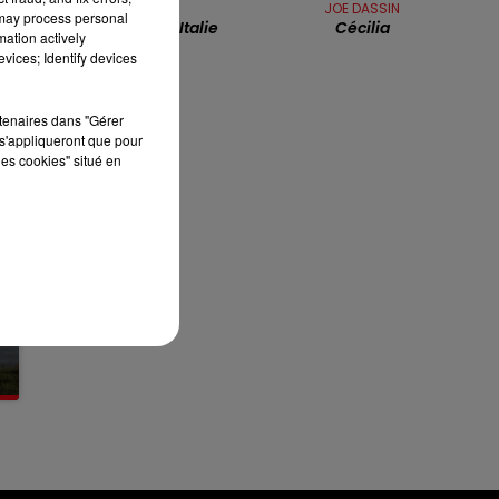
LILICUB
JOE DASSIN
13h00 - 16h00
 may process personal
Voyage En Italie
Cécilia
LES APRÈS-MIDI QUI CHANTENT
mation actively
vices; Identify devices
rtenaires dans "Gérer
s'appliqueront que pour
les cookies" situé en