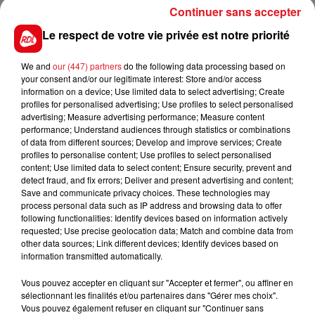
dans plusieurs voitures était de retour de soirée. Une
Continuer sans accepter
enquête a été ouverte pour déterminer les
Le respect de votre vie privée est notre priorité
circonstances de l’accident et des dépistages
d’alcoolémie sont en cours.
We and
our (447) partners
do the following data processing based on
your consent and/or our legitimate interest: Store and/or access
information on a device; Use limited data to select advertising; Create
profiles for personalised advertising; Use profiles to select personalised
advertising; Measure advertising performance; Measure content
FIL D'ACTUS
performance; Understand audiences through statistics or combinations
of data from different sources; Develop and improve services; Create
profiles to personalise content; Use profiles to select personalised
content; Use limited data to select content; Ensure security, prevent and
detect fraud, and fix errors; Deliver and present advertising and content;
Save and communicate privacy choices. These technologies may
process personal data such as IP address and browsing data to offer
following functionalities: Identify devices based on information actively
requested; Use precise geolocation data; Match and combine data from
other data sources; Link different devices; Identify devices based on
information transmitted automatically.
15 juillet 2026
BÉTHUNE: ENQUÊTE POUR HOMICIDE
Vous pouvez accepter en cliquant sur "Accepter et fermer", ou affiner en
VOLONTAIRE EN COURS, APRÈS LA...
sélectionnant les finalités et/ou partenaires dans "Gérer mes choix".
Vous pouvez également refuser en cliquant sur "Continuer sans
Selon les premiers éléments, le logement servait