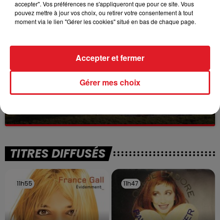
accepter". Vos préférences ne s'appliqueront que pour ce site. Vous
à des prostituées
pouvez mettre à jour vos choix, ou retirer votre consentement à tout
moment via le lien "Gérer les cookies" situé en bas de chaque page.
Accepter et fermer
Gérer mes choix
13 juillet 2026
WINGLES: UN JEUNE PERD LA VIE, NOYÉ À
LA BASE DE LOISIRS
La victime a coulé à pic
TITRES DIFFUSÉS
11h55
11h55
11h47
11h47