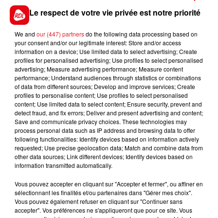
taux de bactéries trop élevé mi-juin, avant un retour à
Le respect de votre vie privée est notre priorité
la normal début juillet.
We and
our (447) partners
do the following data processing based on
your consent and/or our legitimate interest: Store and/or access
information on a device; Use limited data to select advertising; Create
profiles for personalised advertising; Use profiles to select personalised
FIL D'ACTUS
advertising; Measure advertising performance; Measure content
performance; Understand audiences through statistics or combinations
of data from different sources; Develop and improve services; Create
profiles to personalise content; Use profiles to select personalised
content; Use limited data to select content; Ensure security, prevent and
detect fraud, and fix errors; Deliver and present advertising and content;
Save and communicate privacy choices. These technologies may
process personal data such as IP address and browsing data to offer
following functionalities: Identify devices based on information actively
requested; Use precise geolocation data; Match and combine data from
other data sources; Link different devices; Identify devices based on
15 juillet 2026
information transmitted automatically.
BÉTHUNE: ENQUÊTE POUR HOMICIDE
VOLONTAIRE EN COURS, APRÈS LA...
Vous pouvez accepter en cliquant sur "Accepter et fermer", ou affiner en
Selon les premiers éléments, le logement servait
sélectionnant les finalités et/ou partenaires dans "Gérer mes choix".
Vous pouvez également refuser en cliquant sur "Continuer sans
à des prostituées
accepter". Vos préférences ne s'appliqueront que pour ce site. Vous