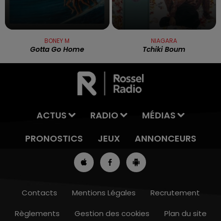
BONEY M
NIAGARA
Gotta Go Home
Tchiki Boum
ACTUS
RADIO
MÉDIAS
PRONOSTICS
JEUX
ANNONCEURS
Contacts
Mentions Légales
Recrutement
Règlements
Gestion des cookies
Plan du site
13h00 - 16h00