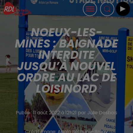
NOEUX-LES-
MINES : BAIGNADE
INTERDITE
JUSQU’À NOUVEL
ORDRE AU LAC DE
LOISINORD
Publié : 11 août 2022 à 12h21 par Julie Desbois
Crédit image:
Agglo Béthune-Bruay