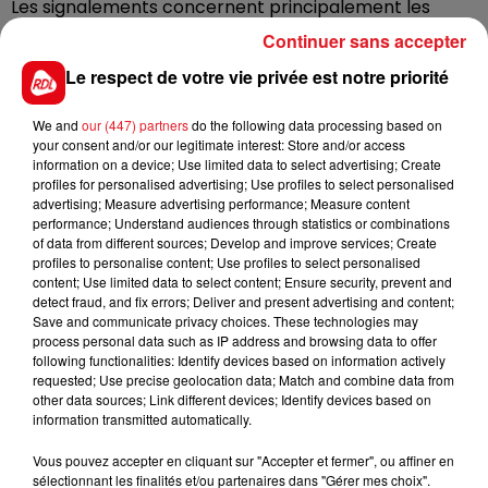
Les signalements concernent principalement les
abonnés de SFR et Free, impactés par ces câbles
Continuer sans accepter
fibre optiques coupés la nuit dernière. La panne est en
Le respect de votre vie privée est notre priorité
cours de résolution, selon les opérateurs. Les enquêtes
de police sont en cours pour découvrir l’origine de ces
We and
our (447) partners
do the following data processing based on
actes malveillants.
your consent and/or our legitimate interest: Store and/or access
information on a device; Use limited data to select advertising; Create
profiles for personalised advertising; Use profiles to select personalised
advertising; Measure advertising performance; Measure content
performance; Understand audiences through statistics or combinations
FIL D'ACTUS
of data from different sources; Develop and improve services; Create
profiles to personalise content; Use profiles to select personalised
content; Use limited data to select content; Ensure security, prevent and
detect fraud, and fix errors; Deliver and present advertising and content;
Save and communicate privacy choices. These technologies may
process personal data such as IP address and browsing data to offer
following functionalities: Identify devices based on information actively
requested; Use precise geolocation data; Match and combine data from
other data sources; Link different devices; Identify devices based on
information transmitted automatically.
15 juillet 2026
Vous pouvez accepter en cliquant sur "Accepter et fermer", ou affiner en
BÉTHUNE: ENQUÊTE POUR HOMICIDE
sélectionnant les finalités et/ou partenaires dans "Gérer mes choix".