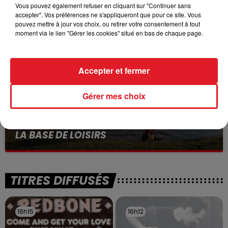
VOLONTAIRE EN COURS, APRÈS LA...
Vous pouvez également refuser en cliquant sur "Continuer sans
accepter". Vos préférences ne s'appliqueront que pour ce site. Vous
Selon les premiers éléments, le logement servait
pouvez mettre à jour vos choix, ou retirer votre consentement à tout
à des prostituées
moment via le lien "Gérer les cookies" situé en bas de chaque page.
Accepter et fermer
Gérer mes choix
13 juillet 2026
WINGLES: UN JEUNE PERD LA VIE, NOYÉ À
LA BASE DE LOISIRS
La victime a coulé à pic
TITRES DIFFUSÉS
16h15
16h15
16h12
16h12