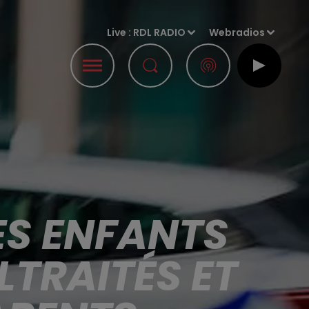
Live :
RDL RADIO
Webradios
ES ENFANTS
TRAITÉS ET