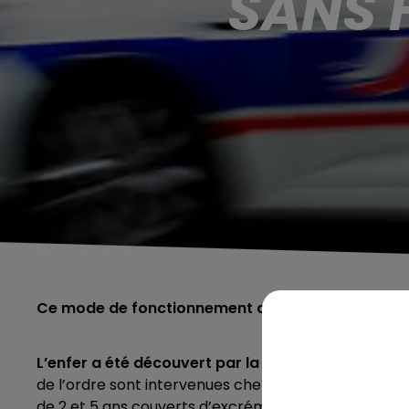
SANS 
Ce mode de fonctionnement aurait duré des anné
L’enfer a été découvert par la police dans un lo
de l’ordre sont intervenues chez un couple ce mardi 
de 2 et 5 ans couverts d’excréments et ligotés à de