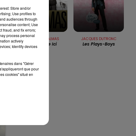
13h00 - 16h00
erest: Store and/or
LES APRÈS-MIDI QUI CHANTENT
tising; Use profiles to
tand audiences through
personalise content; Use
 fraud, and fix errors;
 may process personal
GERALD DE PALMAS
JACQUES DUTRONC
mation actively
Elle Habite Ici
Les Plays-Boys
vices; Identify devices
ns
rtenaires dans "Gérer
s'appliqueront que pour
les cookies" situé en