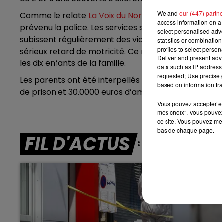
7h00 - 10h00
We and
our (447) partn
Comme le relate
La Voix du Nord
, l’enquête a démarr
DEBOUT C'EST L'HEURE
access information on a 
prévenu la police. Les services sociaux ont alors été 
select personalised ad
subissent régulièrement des violences et ne vont q
statistics or combinatio
profiles to select person
sérieux retard de motricité. Ce mode de fonctionne
Deliver and present adv
les dix enfants de la famille.
data such as IP address 
requested; Use precise g
Les parents ont été interpellés et placés sous contrô
based on information tra
de prison et 30.0000 euros d’amende. Les enfants o
Vous pouvez accepter en 
mes choix". Vous pouvez
ce site. Vous pouvez met
bas de chaque page.
FIL D'ACTUS