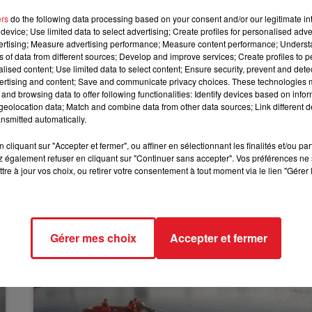
12h00 - 13h00
ers
do the following data processing based on your consent and/or our legitimate int
é lorsque le grand frère de la famille, âgé de 24 ans, a
RDL & VOUS
device; Use limited data to select advertising; Create profiles for personalised adver
saisis. Le constat est sans appel : les enfants maltraités
vertising; Measure advertising performance; Measure content performance; Unders
ue rarement à l’école.
Le bébé de deux ans accuse un
ns of data from different sources; Develop and improve services; Create profiles to 
alised content; Use limited data to select content; Ensure security, prevent and detect
ment aurait duré des années. On dénombre dix victimes,
ertising and content; Save and communicate privacy choices. These technologies
and browsing data to offer following functionalities: Identify devices based on infor
eolocation data; Match and combine data from other data sources; Link different de
le judiciaire en attendant leur procès. Ils risquent deux a
nsmitted automatically.
nt été placés.
cliquant sur "Accepter et fermer", ou affiner en sélectionnant les finalités et/ou pa
 également refuser en cliquant sur "Continuer sans accepter". Vos préférences ne 
tre à jour vos choix, ou retirer votre consentement à tout moment via le lien "Gérer 
Gérer mes choix
Accepter et fermer