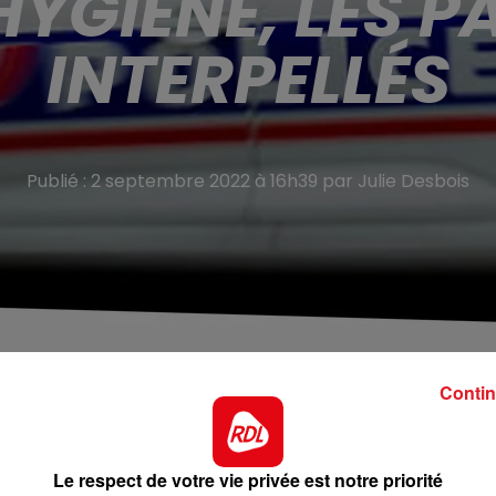
HYGIÈNE, LES P
INTERPELLÉS
Publié : 2 septembre 2022 à 16h39 par Julie Desbois
es. On dénombre dix victimes
Contin
gement de Noyelles-sous-Lens cette semaine.
Les forces
30 août. Sur place, le choc : ils ont découvert deux enfan
Le respect de votre vie privée est notre priorité
s chaises hautes.