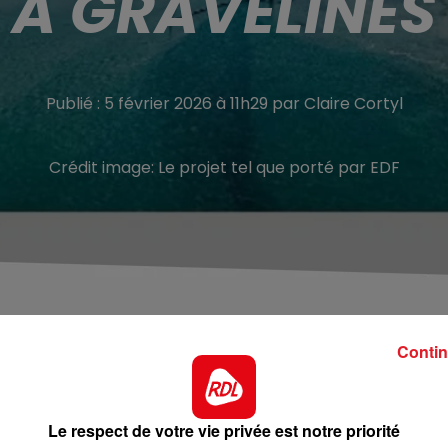
À GRAVELINES
Publié : 5 février 2026 à 11h29 par Claire Cortyl
Crédit image:
Le projet tel que porté par EDF
Contin
présenté par EDF sur la construction de deux réacteurs
u ce mardi 4 février, elle demande à l’électricien de mie
Le respect de votre vie privée est notre priorité