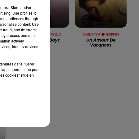
le
erest: Store and/or
7h00 - 10h00
tising; Use profiles to
DEBOUT C'EST L'HEURE
tand audiences through
en
personalise content; Use
 fraud, and fix errors;
JACQUES DUTRONC
CHRISTOPHE RIPPERT
 may process personal
Les Plays-Boys
Un Amour De
mation actively
Vacances
vices; Identify devices
n
rtenaires dans "Gérer
s'appliqueront que pour
les cookies" situé en