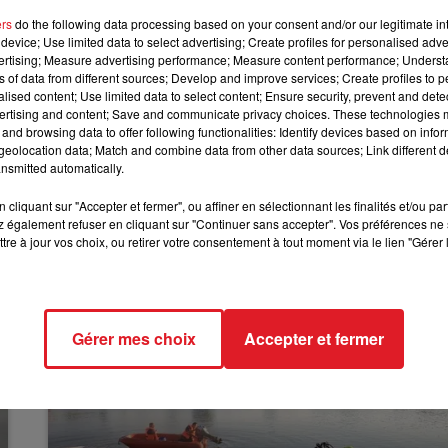
eurs à l’horizon 2040. Mais avant de lancer les travaux, 
ers
do the following data processing based on your consent and/or our legitimate int
16h00 - 19h00
ale. Une enquête publique est prévue au printemps.
device; Use limited data to select advertising; Create profiles for personalised adver
LE JUKEBOX RDL
vertising; Measure advertising performance; Measure content performance; Unders
 actuelle manque de précision, notamment sur les rejets 
ns of data from different sources; Develop and improve services; Create profiles to 
s nucléaires et les risques liés au changement climatique,
alised content; Use limited data to select content; Ensure security, prevent and detect
ertising and content; Save and communicate privacy choices. These technologies
x.
and browsing data to offer following functionalities: Identify devices based on infor
eolocation data; Match and combine data from other data sources; Link different de
 les points à corriger. EDF devra donc revoir et compléter so
nsmitted automatically.
oursuivre le projet.
cliquant sur "Accepter et fermer", ou affiner en sélectionnant les finalités et/ou pa
 également refuser en cliquant sur "Continuer sans accepter". Vos préférences ne 
tre à jour vos choix, ou retirer votre consentement à tout moment via le lien "Gérer 
Gérer mes choix
Accepter et fermer