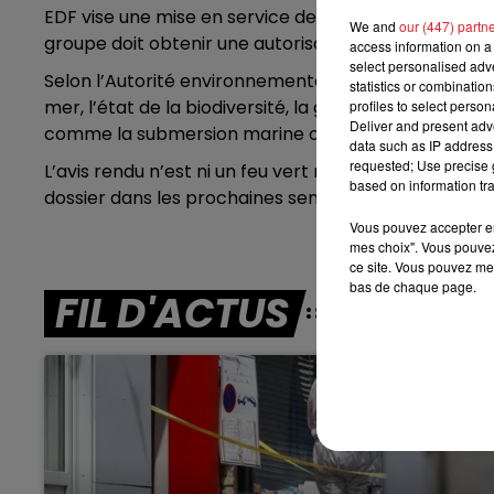
EDF vise une mise en service des deux nouveaux réact
We and
our (447) partn
13h00 - 16h00
groupe doit obtenir une autorisation environnement
access information on a 
LES APRÈS-MIDI QUI CHANTENT
select personalised ad
Selon l’Autorité environnementale, l’étude d’impact
statistics or combinatio
mer, l’état de la biodiversité, la gestion des déchet
profiles to select person
Deliver and present adv
comme la submersion marine ou la montée des eau
data such as IP address 
requested; Use precise g
L’avis rendu n’est ni un feu vert ni un refus. Il liste
based on information tra
dossier dans les prochaines semaines pour espérer p
Vous pouvez accepter en 
mes choix". Vous pouvez
ce site. Vous pouvez met
bas de chaque page.
FIL D'ACTUS