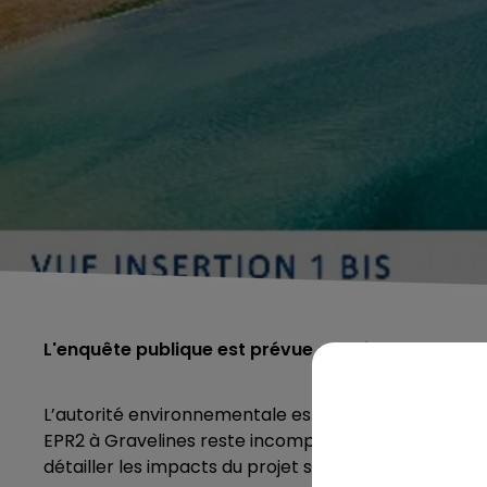
L'enquête publique est prévue au printemps
L’autorité environnementale estime que le dossier 
EPR2 à Gravelines reste incomplet. Dans un avis rend
détailler les impacts du projet sur l’environnement.