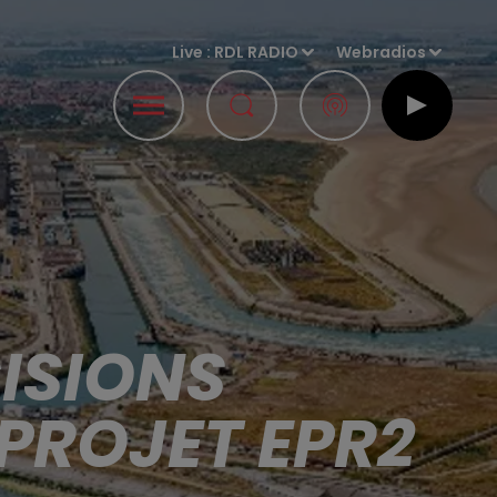
Live :
RDL RADIO
Webradios
CISIONS
PROJET EPR2