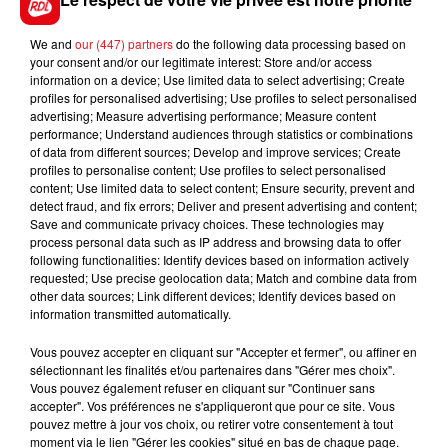
We and
our (447) partners
do the following data processing based on
your consent and/or our legitimate interest: Store and/or access
FIL D'ACTUS
information on a device; Use limited data to select advertising; Create
profiles for personalised advertising; Use profiles to select personalised
advertising; Measure advertising performance; Measure content
performance; Understand audiences through statistics or combinations
of data from different sources; Develop and improve services; Create
profiles to personalise content; Use profiles to select personalised
content; Use limited data to select content; Ensure security, prevent and
detect fraud, and fix errors; Deliver and present advertising and content;
Save and communicate privacy choices. These technologies may
process personal data such as IP address and browsing data to offer
following functionalities: Identify devices based on information actively
15 juillet 2026
requested; Use precise geolocation data; Match and combine data from
BÉTHUNE: ENQUÊTE POUR HOMICIDE
other data sources; Link different devices; Identify devices based on
information transmitted automatically.
VOLONTAIRE EN COURS, APRÈS LA...
Selon les premiers éléments, le logement servait
Vous pouvez accepter en cliquant sur "Accepter et fermer", ou affiner en
à des prostituées
sélectionnant les finalités et/ou partenaires dans "Gérer mes choix".
Vous pouvez également refuser en cliquant sur "Continuer sans
accepter". Vos préférences ne s'appliqueront que pour ce site. Vous
pouvez mettre à jour vos choix, ou retirer votre consentement à tout
moment via le lien "Gérer les cookies" situé en bas de chaque page.