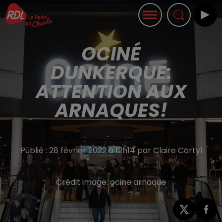
OCINÉ
DUNKERQUE:
ATTENTION AUX
ARNAQUES!
Publié : 28 février 2022 à 12h14 par Claire Cortyl
Crédit image:
ocine arnaque