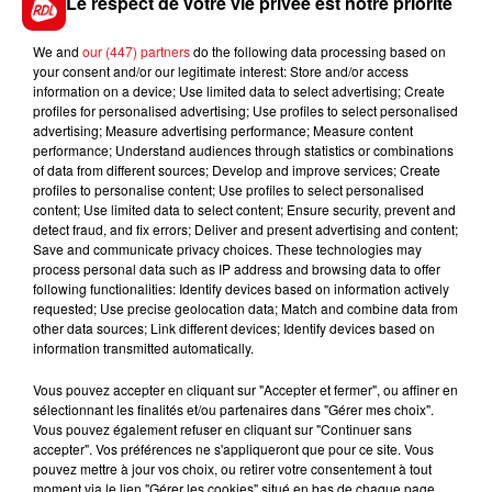
Le respect de votre vie privée est notre priorité
We and
our (447) partners
do the following data processing based on
your consent and/or our legitimate interest: Store and/or access
FIL D'ACTUS
information on a device; Use limited data to select advertising; Create
profiles for personalised advertising; Use profiles to select personalised
advertising; Measure advertising performance; Measure content
performance; Understand audiences through statistics or combinations
of data from different sources; Develop and improve services; Create
profiles to personalise content; Use profiles to select personalised
content; Use limited data to select content; Ensure security, prevent and
detect fraud, and fix errors; Deliver and present advertising and content;
Save and communicate privacy choices. These technologies may
process personal data such as IP address and browsing data to offer
following functionalities: Identify devices based on information actively
requested; Use precise geolocation data; Match and combine data from
15 juillet 2026
BÉTHUNE: ENQUÊTE POUR HOMICIDE
other data sources; Link different devices; Identify devices based on
information transmitted automatically.
VOLONTAIRE EN COURS, APRÈS LA...
Selon les premiers éléments, le logement servait
Vous pouvez accepter en cliquant sur "Accepter et fermer", ou affiner en
sélectionnant les finalités et/ou partenaires dans "Gérer mes choix".
à des prostituées
Vous pouvez également refuser en cliquant sur "Continuer sans
accepter". Vos préférences ne s'appliqueront que pour ce site. Vous
pouvez mettre à jour vos choix, ou retirer votre consentement à tout
moment via le lien "Gérer les cookies" situé en bas de chaque page.