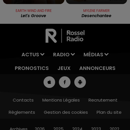
EARTH WIND AND FIRE
MYLENE FARMER
Let's Groove
Desenchantee
ACTUS
RADIO
MÉDIAS
PRONOSTICS
JEUX
ANNONCEURS
Contacts
Mentions Légales
Recrutement
Règlements
Gestion des cookies
Plan du site
8h00 - 10h00
RDL WEEK-END
Archives
2026
2025
2024
2023
2022