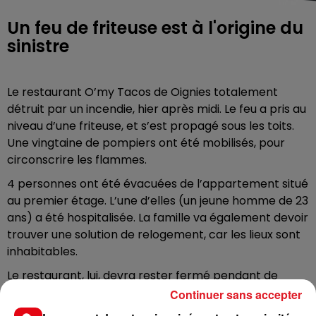
Un feu de friteuse est à l'origine du
sinistre
Le restaurant O’my Tacos de Oignies totalement
détruit par un incendie, hier après midi. Le feu a pris au
niveau d’une friteuse, et s’est propagé sous les toits.
Une vingtaine de pompiers ont été mobilisés, pour
circonscrire les flammes.
4 personnes ont été évacuées de l’appartement situé
au premier étage. L’une d’elles (un jeune homme de 23
ans) a été hospitalisée. La famille va également devoir
trouver une solution de relogement, car les lieux sont
inhabitables.
Le restaurant, lui, devra rester fermé pendant de
longues semaines et 4 personnes ont été placées au
Continuer sans accepter
chômage technique.