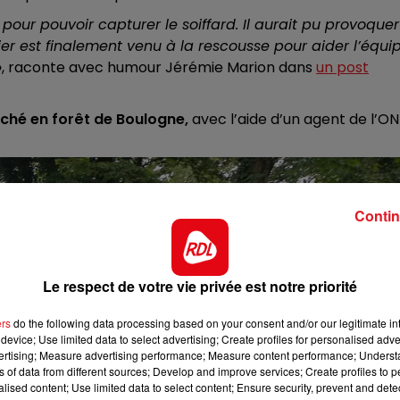
pour pouvoir capturer le soiffard. Il aurait pu provoquer
10h00 - 12h00
ier est finalement venu à la rescousse pour aider l’équi
RDL WEEKEND
, raconte avec humour Jérémie Marion dans
un post
lâché en forêt de Boulogne,
avec l’aide d’un agent de l’ON
Contin
Le respect de votre vie privée est notre priorité
ers
do the following data processing based on your consent and/or our legitimate int
device; Use limited data to select advertising; Create profiles for personalised adver
vertising; Measure advertising performance; Measure content performance; Unders
ns of data from different sources; Develop and improve services; Create profiles to 
alised content; Use limited data to select content; Ensure security, prevent and detect