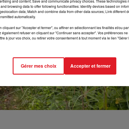
ertising and content; Save and communicate privacy choices. These technologies
and browsing data to offer following functionalities: Identify devices based on infor
eolocation data; Match and combine data from other data sources; Link different de
nsmitted automatically.
cliquant sur "Accepter et fermer", ou affiner en sélectionnant les finalités et/ou pa
 également refuser en cliquant sur "Continuer sans accepter". Vos préférences ne 
tre à jour vos choix, ou retirer votre consentement à tout moment via le lien "Gérer 
Gérer mes choix
Accepter et fermer