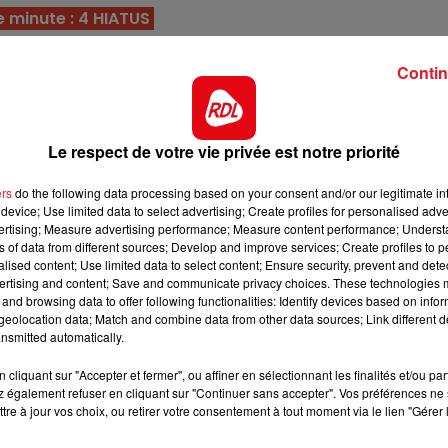
7h00 - 10h00
 minute : 4 HIATUS
RDL WEEK-END
étant déf des 4, il lui manque juste la victoire. Dans c
Contin
 pour aujourd'hui.
023, il a toujours fini dans les 6 premiers. Très régulier 
'est une base solide.
Le respect de votre vie privée est notre priorité
uropéenne le 27/12 a été remarquée. Partant au premie
 les étrangers il doit rentrer dans les 3.
ers
do the following data processing based on your consent and/or our legitimate int
device; Use limited data to select advertising; Create profiles for personalised adver
 l'exterieur avant de s'accrocher et de se montrer fauti
vertising; Measure advertising performance; Measure content performance; Unders
ns of data from different sources; Develop and improve services; Create profiles to 
n pilote aujourd'hui, il sera en complète réhabilitation.
alised content; Use limited data to select content; Ensure security, prevent and detect
urrait des groupes et l'été 2024 avec une année de repri
ertising and content; Save and communicate privacy choices. These technologies
and browsing data to offer following functionalities: Identify devices based on infor
er, il vaut ça en partant en tête.
eolocation data; Match and combine data from other data sources; Link different de
10h00 - 12h00
nsmitted automatically.
n temps de faire une bonne perf, avec JMB au sulky et so
RDL Weekend
arder une place en bout de quinté.
cliquant sur "Accepter et fermer", ou affiner en sélectionnant les finalités et/ou pa
 également refuser en cliquant sur "Continuer sans accepter". Vos préférences ne 
 la première fois dans la course de référence, il sera 
tre à jour vos choix, ou retirer votre consentement à tout moment via le lien "Gérer 
rse pour confirmer ce résultat.