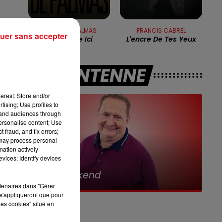
10h00 - 12h00
RDL WEEKEND
e
GERALD DE PALMAS
FRANCIS CABREL
uer sans accepter
Elle Habite Ici
L'encre De Tes Yeux
sur
A L'ANTENNE
r
erest: Store and/or
tising; Use profiles to
f.
tand audiences through
personalise content; Use
 fraud, and fix errors;
se
 may process personal
mation actively
vices; Identify devices
7h00 - 10h00
n
RDL Week-end
rtenaires dans "Gérer
s'appliqueront que pour
de
les cookies" situé en