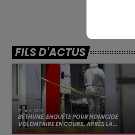
En dire
FILS D'ACTUS
15 juillet 2026
BÉTHUNE: ENQUÊTE POUR HOMICIDE
VOLONTAIRE EN COURS, APRÈS LA...
Selon les premiers éléments, le logement