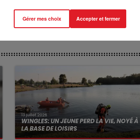
ct des pistes :
Gérer mes choix
Accepter et fermer
13 juillet 2026
WINGLES: UN JEUNE PERD LA VIE, NOYÉ À
LA BASE DE LOISIRS
La victime a coulé à pic