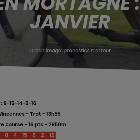
EN MORTAGNE :
JANVIER
Crédit image:
pronostics trotteur
 : 8-15-14-5-16
incennes - Trot - 13h55
ére
course -
16
pts
- 2850
m
 8 - 4 - 15 - 6 - 2 - 12